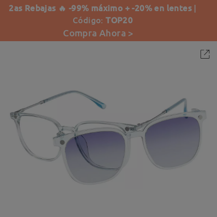
2as Rebajas 🔥 -99% máximo + -20% en lentes
|
Código:
TOP20
Compra Ahora >