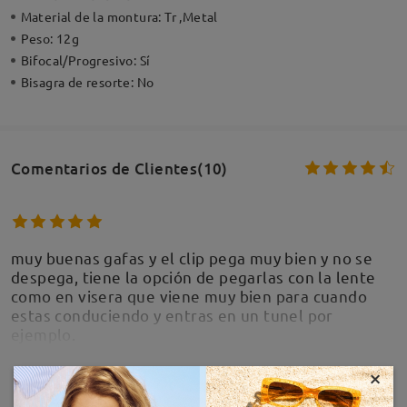
Material de la montura:
Tr ,Metal
Peso:
12g
Bifocal/Progresivo:
Sí
Bisagra de resorte:
No
Comentarios de Clientes(10)
muy buenas gafas y el clip pega muy bien y no se
despega, tiene la opción de pegarlas con la lente
como en visera que viene muy bien para cuando
estas conduciendo y entras en un tunel por
ejemplo.
by
Alazne
on
Jul 20 , 2026
×
MOSTRAR MÁS