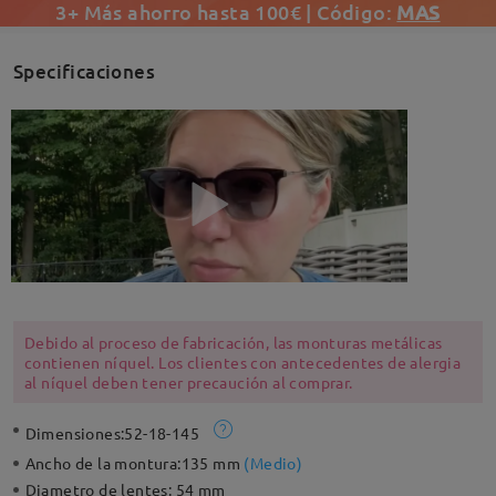
3+ Más ahorro hasta 100€ | Código:
MAS
Specificaciones
Debido al proceso de fabricación, las monturas metálicas
contienen níquel. Los clientes con antecedentes de alergia
al níquel deben tener precaución al comprar.
Dimensiones:
52-18-145
Ancho de la montura:
135 mm
(
Medio
)
Diametro de lentes:
54 mm