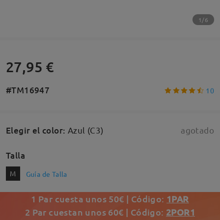
1/6
27,95 €
#TM16947
10
Elegir el color
:
Azul (C3)
agotado
Talla
M
Guía de Talla
1 Par cuesta unos 50€ | Código:
1PAR
2 Par cuestan unos 60€ | Código:
2POR1