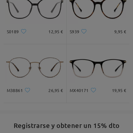
Leer todos los
comentarios
Deje su comentario
S0189
12,95 €
S939
9,95 €
M38861
26,95 €
MX40171
19,95 €
Registrarse y obtener un 15% dto