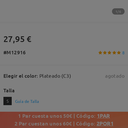
1/6
27,95 €
#M12916
8
Elegir el color
:
Plateado (C3)
agotado
Talla
S
Guía de Talla
1 Par cuesta unos 50€ | Código:
1PAR
2 Par cuestan unos 60€ | Código:
2POR1