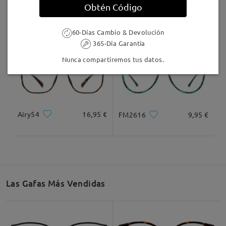
Obtén Código
HPG032
16,95 €
Stella13
9,95 €
60-Días Cambio & Devolución
365-Día Garantía
Nunca compartiremos tus datos.
Airy54
16,95 €
FM2616
9,95 €
Las Gafas Más Vendidas