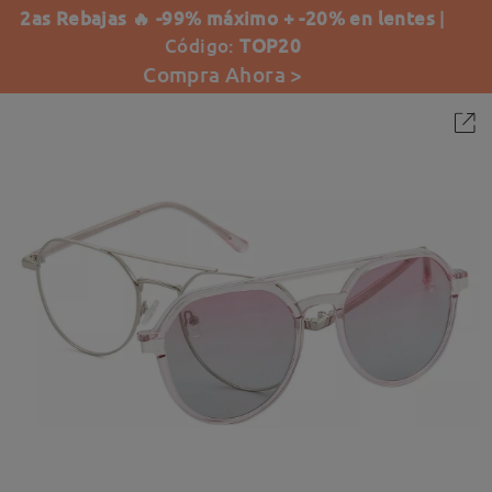
2as Rebajas 🔥 -99% máximo + -20% en lentes
|
Código:
TOP20
Compra Ahora >