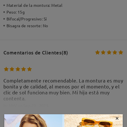
Material de la montura:
Metal
Peso:
15g
Bifocal/Progresivo:
Sí
Bisagra de resorte:
No
Comentarios de Clientes(8)
Completamente recomendable. La montura es muy
bonita y de calidad, al menos por el momento, y el
clic de sol funciona muy bien. Mi hija está muy
contenta.
by
MtV
on
Sep 23 , 2025
×
MOSTRAR MÁS