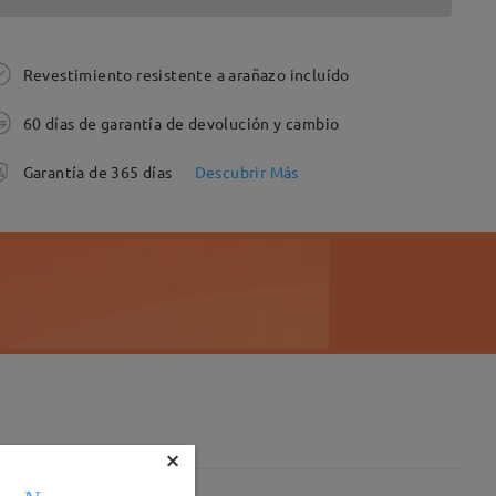
Revestimiento resistente a arañazo incluído
60 días de garantía de devolución y cambio
Garantía de 365 días
Descubrir Más
×