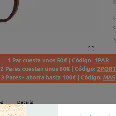
1 Par cuesta unos 50€ | Código:
1PAR
2 Pares cuestan unos 60€ | Código:
2POR1
3 Pares+ ahorra hasta 100€ | Código:
MAS
es
Details