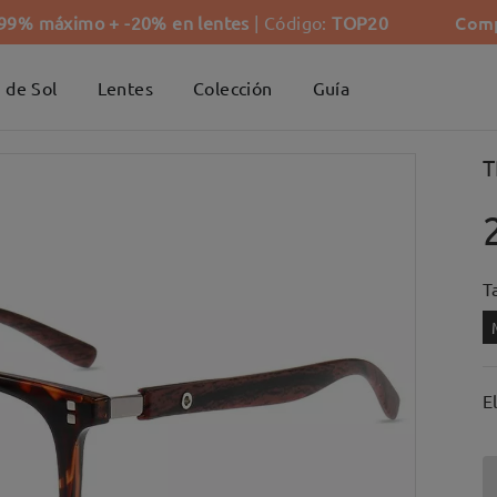
Comp
-99% máximo + -20% en lentes
| Código:
TOP20
 de Sol
Lentes
Colección
Guía
T
Ta
E