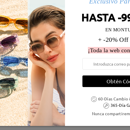
Exclusivo Pa
 la montura:
135 mm
(
Medio
)
Diametro de lentes:
57 mm
HASTA -9
e resorte:
No
Material de la montura:
Tr
EN MONT
+ -20% Off
¡Toda la web con
DELIVERY
Obtén Có
ión
es
detalles
5
Enviado
60-Días Cambio 
365-Día G
Nunca compartiremo