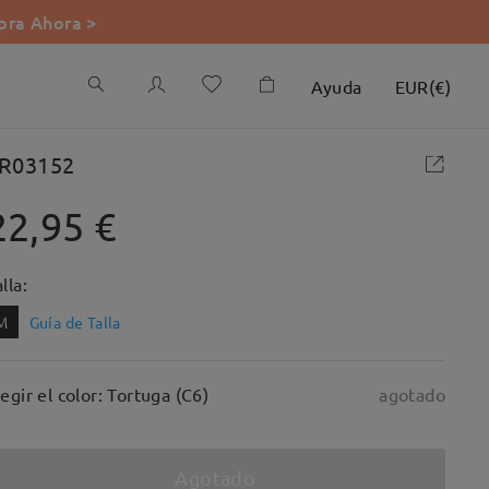
ra Ahora >
Ayuda
EUR
(
€
)
R03152
22,95 €
lla:
M
Guía de Talla
legir el color: Tortuga (C6)
agotado
Agotado