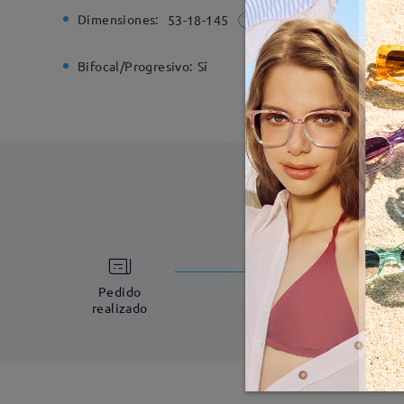
Dimensiones:
Ancho de
53-18-145
Bifocal/Progresivo:
Sí
Bisagra d
Fabricac
5-7 días laboral
Pedido
realizado