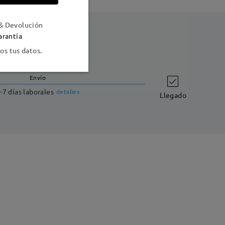
& Devolución
arantía
s tus datos.
Envío
-7 días laborales
detalles
Llegado