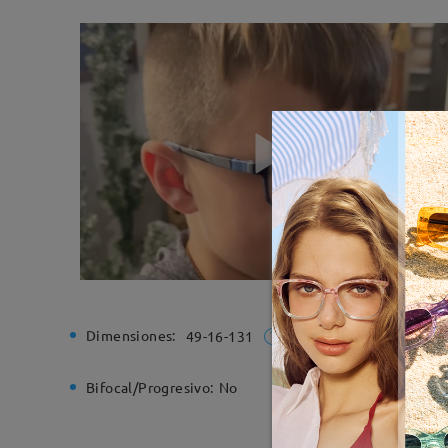
Dimensiones:
Ancho de
49-16-131
Bifocal/Progresivo:
No
Bisagra d