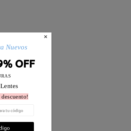
×
ra Nuevos
9% OFF
URAS
 Lentes
 descuento!
Peso:
12g
digo