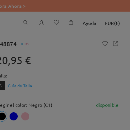
ra Ahora >
Ayuda
EUR
(
€
)
48874
K
I
D
S
20,95 €
lla:
S
Guía de Talla
legir el color: Negro (C1)
disponible