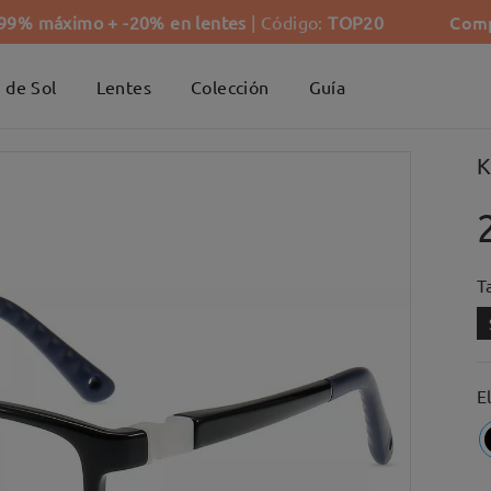
Comp
-99% máximo + -20% en lentes
| Código:
TOP20
 de Sol
Lentes
Colección
Guía
K
Ta
E