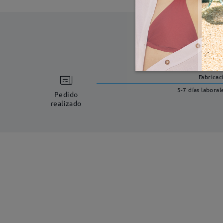
Fabricac
5-7 días laboral
Pedido
realizado