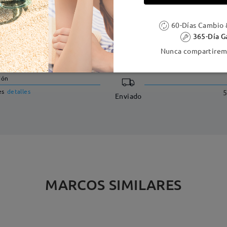
60-Días Cambio 
365-Día G
DELIVERY
Nunca compartiremo
ión
es
detalles
5
Enviado
MARCOS SIMILARES