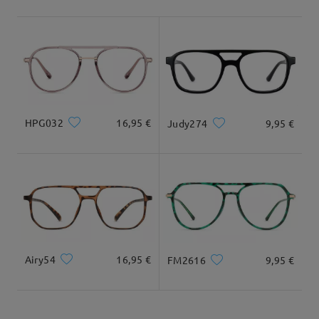
Envío
5-7 días laborales
detalles
Tipo Rostro:
Longitud Rostro:
Ancho Rostro:
cuadrada
17.5cm/6.89in
13cm/5.12in
Llegado
Dimensiones
HPG032
16,95 €
Judy274
9,95 €
Ancho Total
Longitud de Patillas
133mm/ 5.24in
145mm/ 5.71in
Airy54
16,95 €
FM2616
9,95 €