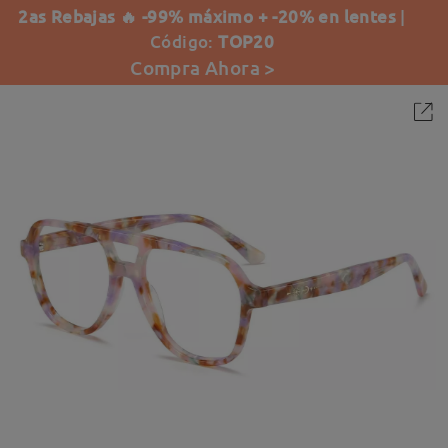
2as Rebajas 🔥 -99% máximo + -20% en lentes
|
Código:
TOP20
Compra Ahora >