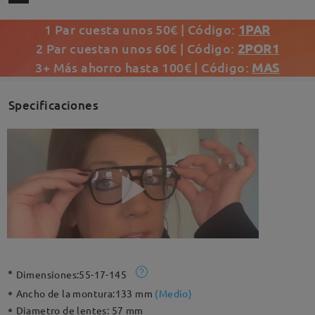
1 Par cuesta unos 50€ | Código:
1PAR
2 Par cuestan unos 60€ | Código:
2POR1
3+ Más ahorro hasta 100€ | Código:
MAS
Specificaciones
Dimensiones:
55-17-145
Ancho de la montura:
133 mm
(
Medio
)
Diametro de lentes:
57 mm