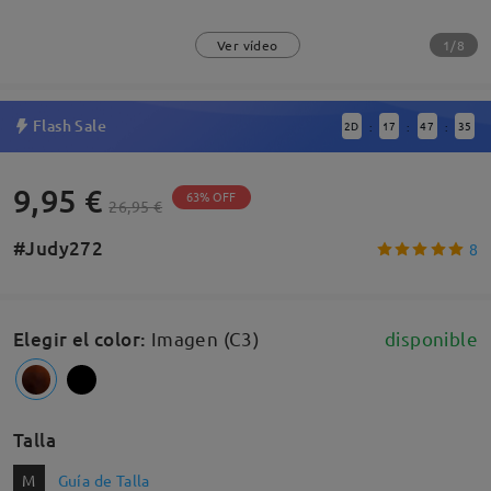
1/8
Ver vídeo
Flash Sale
2
D
17
47
34
:
:
:
9,95 €
63% OFF
26,95 €
#Judy272
8
Elegir el color
:
Imagen (C3)
disponible
Talla
M
Guía de Talla