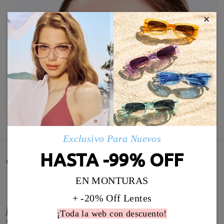
×
MOSTRAR MÁS
Exclusivo Para Nuevos
HASTA -99% OFF
Comentarios de Clientes(8)
EN MONTURAS
+ -20% Off Lentes
just what i was looking for. perfect shaped and
¡Toda la web con descuento!
sized aviator.