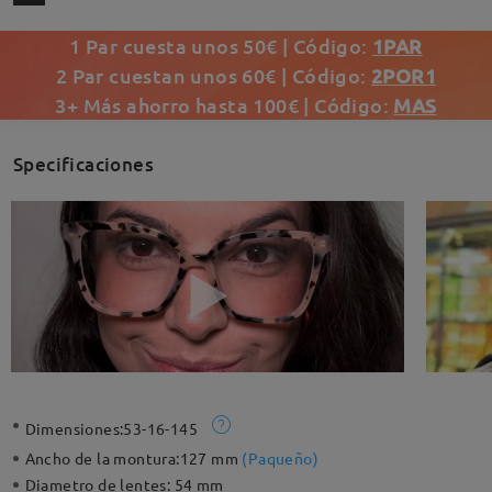
1 Par cuesta unos 50€ | Código:
1PAR
2 Par cuestan unos 60€ | Código:
2POR1
3+ Más ahorro hasta 100€ | Código:
MAS
Specificaciones
Dimensiones:
53-16-145
Ancho de la montura:
127 mm
(
Paqueño
)
Diametro de lentes:
54 mm