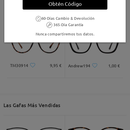
Obtén Código
LKFS3656R
8,00 €
MT37644
7,00 €
60-Días Cambio & Devolución
365-Día Garantía
Nunca compartiremos tus datos.
TM30914
9,95 €
Andrew194
1,00 €
Las Gafas Más Vendidas