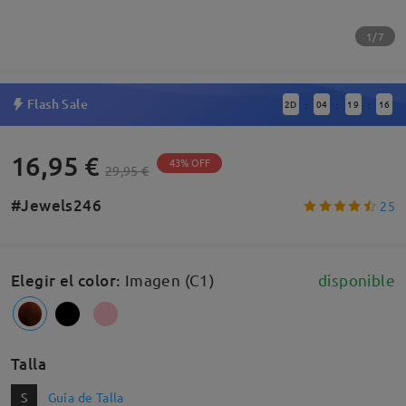
1/7
Flash Sale
2
D
04
19
15
:
:
:
16,95 €
43% OFF
29,95 €
#Jewels246
25
Elegir el color
:
Imagen (C1)
disponible
Talla
S
Guía de Talla