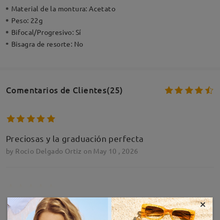
Material de la montura:
Acetato
Peso:
22g
Bifocal/Progresivo:
Sí
Bisagra de resorte:
No
Comentarios de Clientes(25)
Preciosas y la graduación perfecta
by
Rocio Delgado Ortiz
on
May 10 , 2026
×
MOSTRAR MÁS
Todo ok gracias
by
Sonya Candal Regueira
on
Mar 3 , 2026