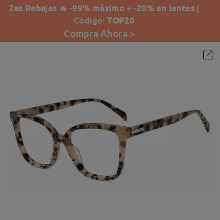
2as Rebajas 🔥 -99% máximo + -20% en lentes
|
Código:
TOP20
Compra Ahora >