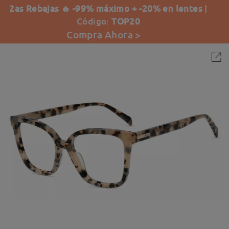
2as Rebajas 🔥 -99% máximo + -20% en lentes
|
Código:
TOP20
Compra Ahora >