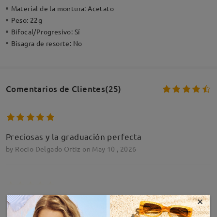
Material de la montura:
Acetato
Peso:
22g
Bifocal/Progresivo:
Sí
Bisagra de resorte:
No
Comentarios de Clientes(25)
Preciosas y la graduación perfecta
by
Rocio Delgado Ortiz
on
May 10 , 2026
×
MOSTRAR MÁS
Todo ok gracias
by
Sonya Candal Regueira
on
Mar 3 , 2026