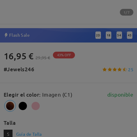
1/7
Flash Sale
2
D
18
54
45
:
:
:
16,95 €
43% OFF
29,95 €
#Jewels246
25
Elegir el color
:
Imagen (C1)
disponible
Talla
S
Guía de Talla