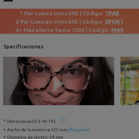
1 Par cuesta unos 50€ | Código:
1PAR
2 Par cuestan unos 60€ | Código:
2POR1
3+ Más ahorro hasta 100€ | Código:
MAS
Specificaciones
Dimensiones:
53-16-145
Ancho de la montura:
127 mm
(
Paqueño
)
Diametro de lentes:
54 mm