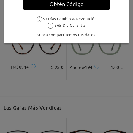
Obtén Código
LKFS3656R
8,00 €
MT37644
7,00 €
60-Días Cambio & Devolución
365-Día Garantía
Nunca compartiremos tus datos.
TM30914
9,95 €
Andrew194
1,00 €
Las Gafas Más Vendidas