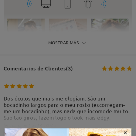
MOSTRAR MÁS
Comentarios de Clientes(3)
Dos óculos que mais me elogiam. São um
bocadinho largos para o meu rosto (escorregam-
me um bocadinho), mas nada que incomode muito.
São tão giros, fazem logo o look mais edgy.
by
Joana
on
Nov 14 , 2025
×