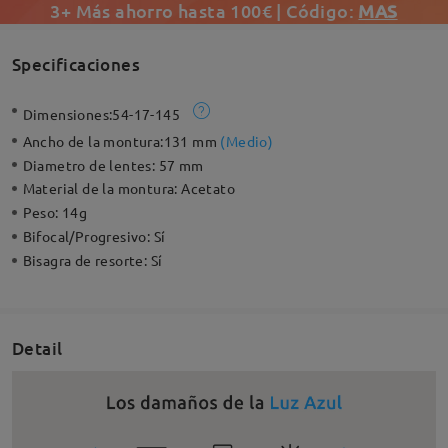
3+ Más ahorro hasta 100€ | Código:
MAS
Specificaciones
Dimensiones:
54-17-145
Ancho de la montura:
131 mm
(
Medio
)
Diametro de lentes:
57 mm
Material de la montura:
Acetato
Peso:
14g
Bifocal/Progresivo:
Sí
Bisagra de resorte:
Sí
Detail