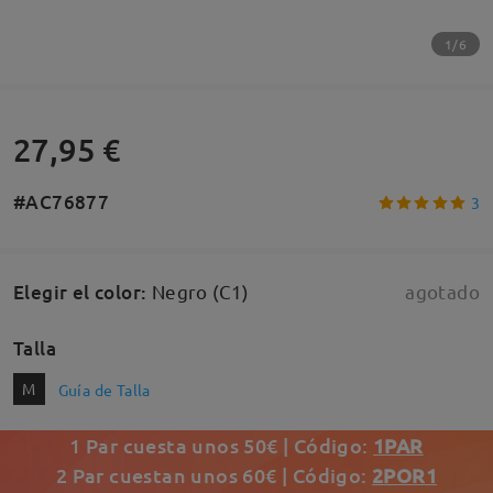
1/6
27,95 €
#AC76877
3
Elegir el color
:
Negro (C1)
agotado
Talla
M
Guía de Talla
1 Par cuesta unos 50€ | Código:
1PAR
2 Par cuestan unos 60€ | Código:
2POR1