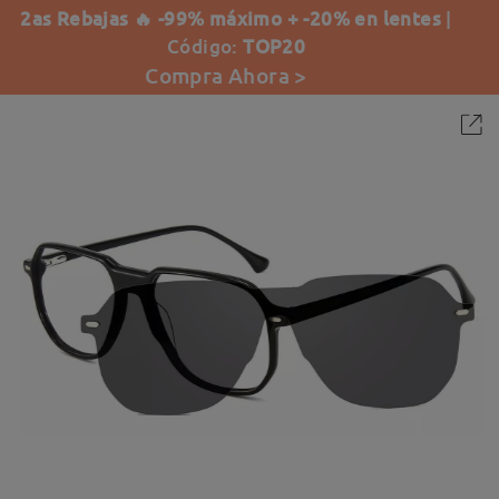
2as Rebajas 🔥 -99% máximo + -20% en lentes
|
Código:
TOP20
Compra Ahora >