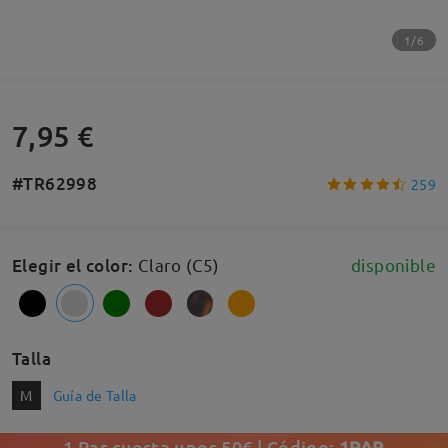
1/6
7,95 €
#TR62998
259
Elegir el color
:
Claro (C5)
disponible
Talla
M
Guía de Talla
1 Par cuesta unos 50€ | Código:
1PAR