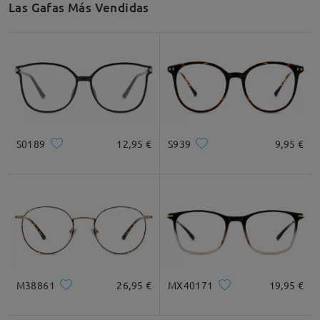
Deje su comentario
Las Gafas Más Vendidas
Recomendación de Rostro
Cuadrada
Redondo
Corazón
Diamante
Ovalado
S0189
12,95 €
S939
9,95 €
* Solo Para Referencia
Descripción del Producto
M38861
26,95 €
MX40171
19,95 €