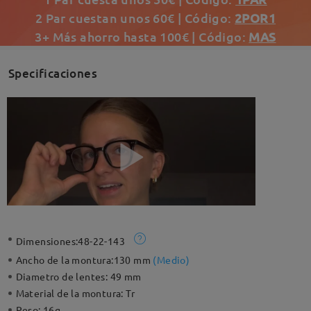
2 Par cuestan unos 60€ | Código:
2POR1
3+ Más ahorro hasta 100€ | Código:
MAS
Specificaciones
Dimensiones:
48-22-143
Ancho de la montura:
130 mm
(
Medio
)
Diametro de lentes:
49 mm
Material de la montura:
Tr
Peso:
16g