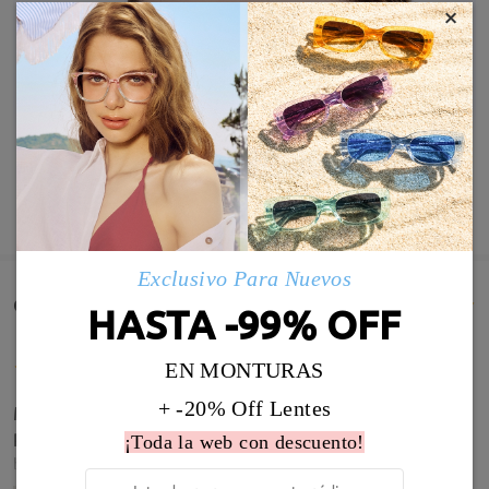
×
MOSTRAR MÁS
Exclusivo Para Nuevos
Comentarios de Clientes(259)
HASTA -99% OFF
EN MONTURAS
+ -20% Off Lentes
Me han encantado , lo único que de cerca lo veo un
poco borroso pero son y quedan preciosaa
¡Toda la web con descuento!
by
Macarena Garcia Soler
on
Apr 22 , 2026