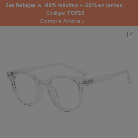
2as Rebajas 🔥 -99% máximo + -20% en lentes
|
Código:
TOP20
Compra Ahora >