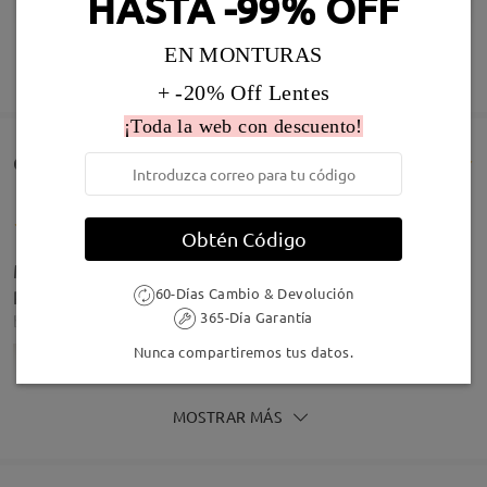
HASTA -99% OFF
Infomación de Modelo
EN MONTURAS
MOSTRAR MÁS
+ -20% Off Lentes
¡Toda la web con descuento!
Comentarios de Clientes(258)
Obtén Código
Me han encantado , lo único que de cerca lo veo un
poco borroso pero son y quedan preciosaa
60-Días Cambio & Devolución
365-Día Garantía
by
Macarena Garcia Soler
on
Apr 22 , 2026
Nunca compartiremos tus datos.
MOSTRAR MÁS