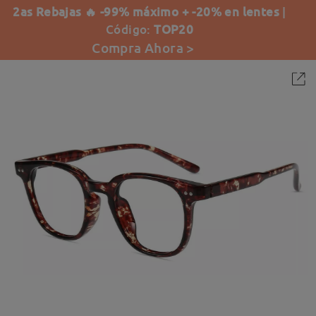
2as Rebajas 🔥 -99% máximo + -20% en lentes
|
Código:
TOP20
Compra Ahora >