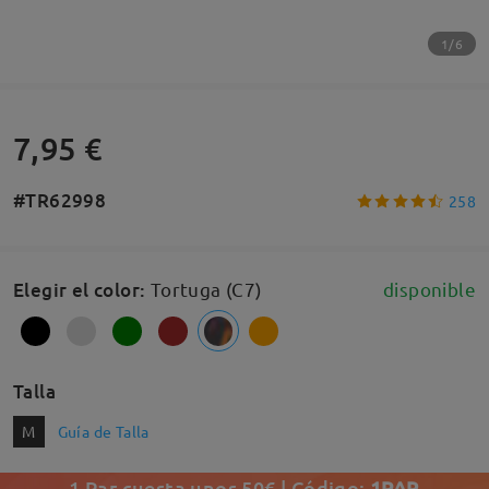
1/6
7,95 €
#TR62998
258
Elegir el color
:
Tortuga (C7)
disponible
Talla
M
Guía de Talla
1 Par cuesta unos 50€ | Código:
1PAR