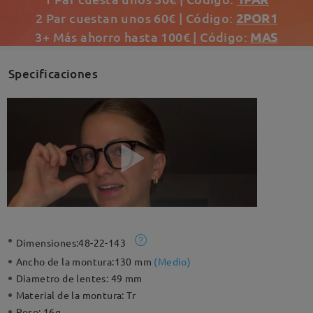
2 Par cuestan unos 60€ | Código:
2POR1
3+ Más ahorro hasta 100€ | Código:
MAS
Specificaciones
Dimensiones:
48-22-143
Ancho de la montura:
130 mm
(
Medio
)
Diametro de lentes:
49 mm
Material de la montura:
Tr
Peso:
16g