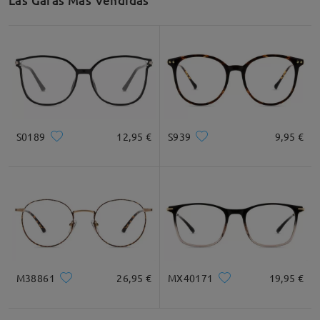
Las Gafas Más Vendidas
S0189
12,95 €
S939
9,95 €
M38861
26,95 €
MX40171
19,95 €