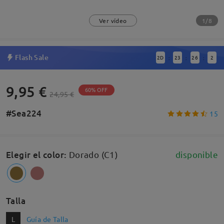
1/8
Ver vídeo
Flash Sale
2
D
23
26
1
:
:
:
9,95 €
60% OFF
24,95 €
#Sea224
15
Elegir el color
:
Dorado (C1)
disponible
Talla
L
Guía de Talla