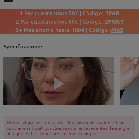
1 Par cuesta unos 50€ | Código:
1PAR
2 Par cuestan unos 60€ | Código:
2POR1
3+ Más ahorro hasta 100€ | Código:
MAS
Specificaciones
Debido al proceso de fabricación, las monturas metálicas
contienen níquel. Los clientes con antecedentes de alergia
al níquel deben tener precaución al comprar.