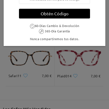
inside, frames are very nice and comfortable
by
Sandy McNeil
on
Jul 7 , 2026
Llegado
Obtén Código
60-Días Cambio & Devolución
Leer todos los
AC49995
24,95 €
F907
17,00 €
365-Día Garantía
comentarios
Nunca compartiremos tus datos.
Deje su comentario
Safari11
7,00 €
Plaid014
7,00 €