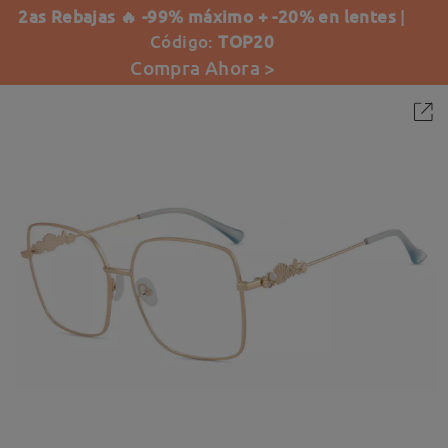
2as Rebajas 🔥 -99% máximo + -20% en lentes
|
Código:
TOP20
Compra Ahora >