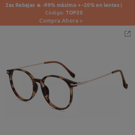
2as Rebajas 🔥 -99% máximo + -20% en lentes
|
Código:
TOP20
Compra Ahora >