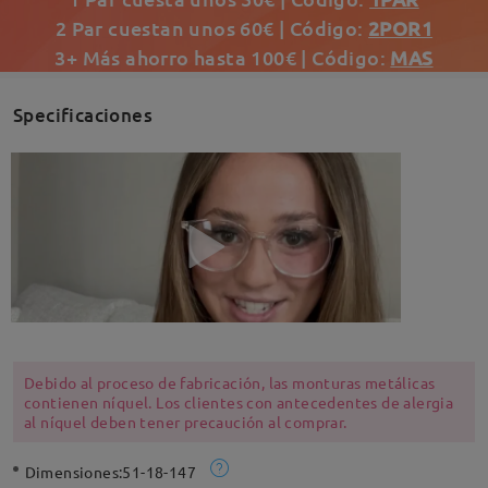
2 Par cuestan unos 60€ | Código:
2POR1
3+ Más ahorro hasta 100€ | Código:
MAS
Specificaciones
Debido al proceso de fabricación, las monturas metálicas
contienen níquel. Los clientes con antecedentes de alergia
al níquel deben tener precaución al comprar.
Dimensiones:
51-18-147