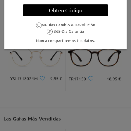
Llegado
Obtén Código
S939
9,95 €
M38861
26,95 €
60-Días Cambio & Devolución
365-Día Garantía
Nunca compartiremos tus datos.
YSL1718024M
9,95 €
TR17150
18,95 €
Las Gafas Más Vendidas