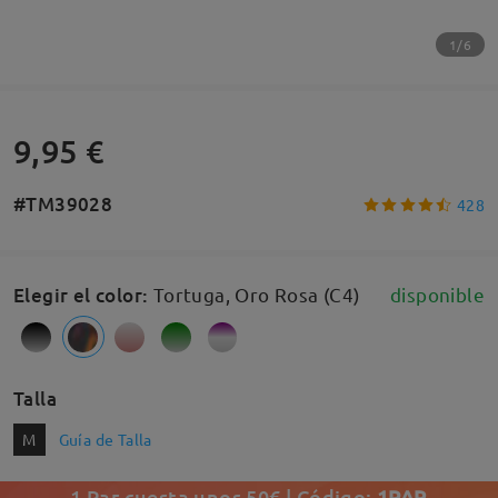
1/6
9,95 €
#TM39028
428
Elegir el color
:
Tortuga, Oro Rosa (C4)
disponible
Talla
M
Guía de Talla
1 Par cuesta unos 50€ | Código:
1PAR