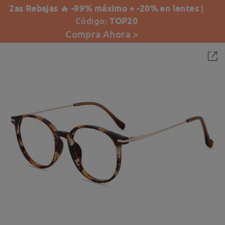
2as Rebajas 🔥 -99% máximo + -20% en lentes
|
Código:
TOP20
Compra Ahora >