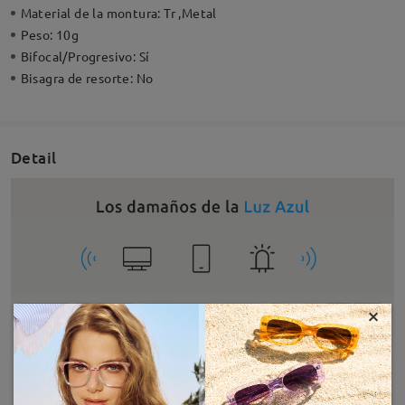
Material de la montura:
Tr ,Metal
Peso:
10g
Bifocal/Progresivo:
Sí
Bisagra de resorte:
No
Detail
×
MOSTRAR MÁS