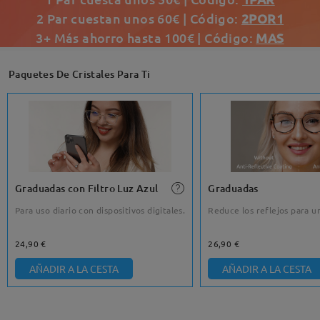
2 Par cuestan unos 60€ | Código:
2POR1
3+ Más ahorro hasta 100€ | Código:
MAS
Paquetes De Cristales Para Ti
Graduadas con Filtro Luz Azul
Graduadas
Para uso diario con dispositivos digitales.
Reduce los reflejos para un
24,90 €
26,90 €
AÑADIR A LA CESTA
AÑADIR A LA CESTA