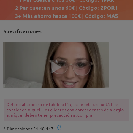
2 Par cuestan unos 60€ | Código:
2POR1
3+ Más ahorro hasta 100€ | Código:
MAS
Specificaciones
Debido al proceso de fabricación, las monturas metálicas
contienen níquel. Los clientes con antecedentes de alergia
al níquel deben tener precaución al comprar.
Dimensiones:
51-18-147