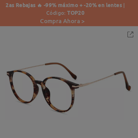
2as Rebajas 🔥 -99% máximo + -20% en lentes
|
Código:
TOP20
Compra Ahora >