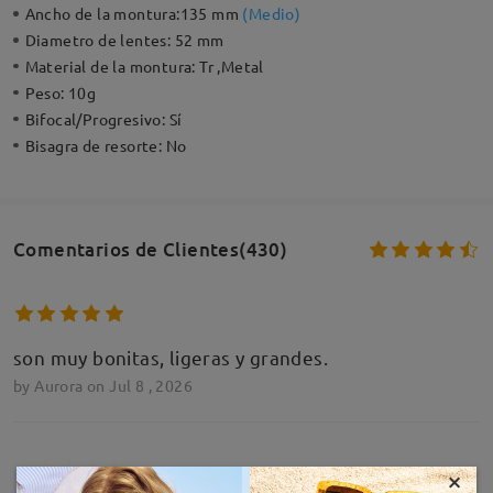
Ancho de la montura:
135 mm
(
Medio
)
Diametro de lentes:
52 mm
Material de la montura:
Tr ,Metal
Peso:
10g
Bifocal/Progresivo:
Sí
Bisagra de resorte:
No
Comentarios de Clientes(430)
son muy bonitas, ligeras y grandes.
by
Aurora
on
Jul 8 , 2026
×