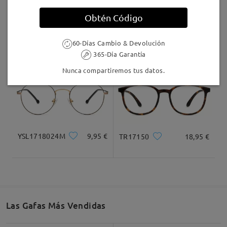
Llegado
Obtén Código
S939
9,95 €
M38861
26,95 €
60-Días Cambio & Devolución
365-Día Garantía
Nunca compartiremos tus datos.
YSL1718024M
9,95 €
TR17150
18,95 €
Las Gafas Más Vendidas