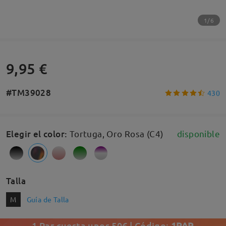
1/6
9,95 €
#TM39028
430
Elegir el color
:
Tortuga, Oro Rosa (C4)
disponible
Talla
M
Guía de Talla
1 Par cuesta unos 50€ | Código:
1PAR