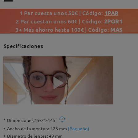
1 Par cuesta unos 50€ | Código:
1PAR
2 Par cuestan unos 60€ | Código:
2POR1
3+ Más ahorro hasta 100€ | Código:
MAS
Specificaciones
Dimensiones:
49-21-145
Ancho de la montura:
126 mm
(
Paqueño
)
Diametro de lentes:
49 mm