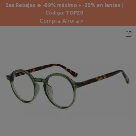
2as Rebajas 🔥 -99% máximo + -20% en lentes
|
Código:
TOP20
Compra Ahora >