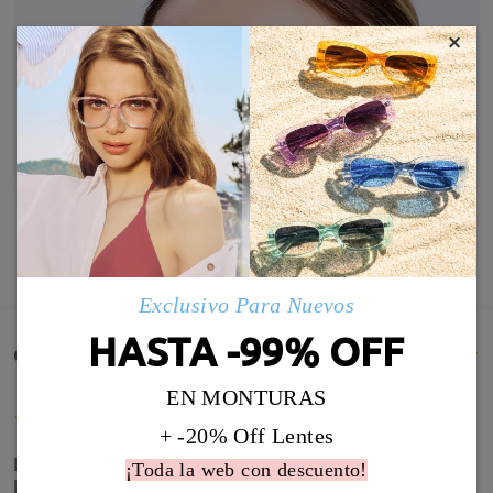
×
MOSTRAR MÁS
Exclusivo Para Nuevos
HASTA -99% OFF
Comentarios de Clientes(48)
EN MONTURAS
+ -20% Off Lentes
Los cristales progesivos son geniales, el problema
¡Toda la web con descuento!
lo he tenido con el marco. Es muy bonito y de