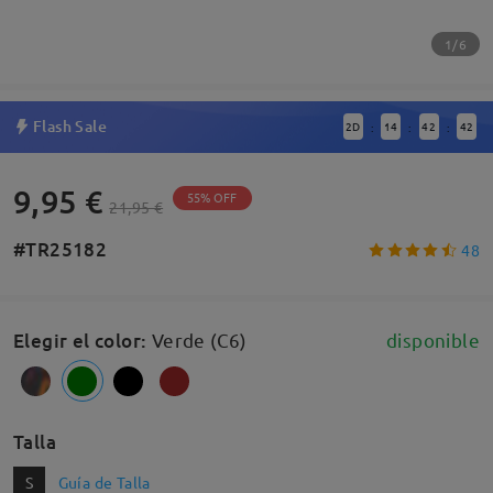
1/6
Flash Sale
2
D
14
42
42
:
:
:
9,95 €
55% OFF
21,95 €
#TR25182
48
Elegir el color
:
Verde (C6)
disponible
Talla
S
Guía de Talla