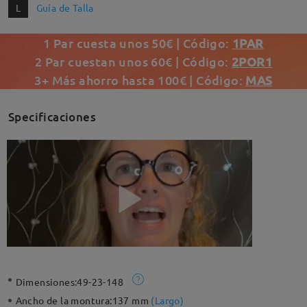
L
Guía de Talla
1 Par cuesta unos 50€ | Código:
1PAR
2 Par cuestan unos 60€ | Código:
2POR1
3+ Más ahorro hasta 100€ | Código:
MAS
Specificaciones
Dimensiones:
49-23-148
Ancho de la montura:
137 mm
(
Largo
)