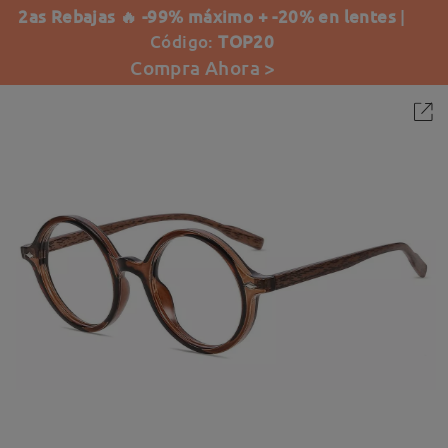
2as Rebajas 🔥 -99% máximo + -20% en lentes
|
Código:
TOP20
Compra Ahora >