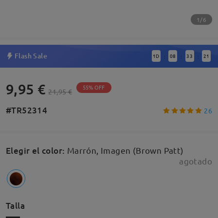
1/6
Flash Sale
1
D
08
33
21
:
:
:
9,95 €
55% OFF
21,95 €
#TR52314
26
Elegir el color
:
Marrón, Imagen (Brown Patt)
agotado
Talla