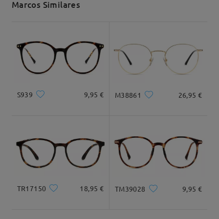
Marcos Similares
Envío
5-7 días laborales
detalles
Tipo Rostro:
Longitud Rostro:
Ancho Rostro:
square
17.5cm/6.89 in
13cm/5.12 in
Llegado
Dimensiones
S939
9,95 €
M38861
26,95 €
Ancho Total
Longitud de Patillas
137mm/ 5.39in
148mm/ 5.83in
TR17150
18,95 €
TM39028
9,95 €