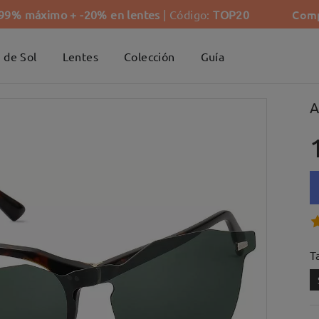
Comp
-99% máximo + -20% en lentes
| Código:
TOP20
 de Sol
Lentes
Colección
Guía
A
Ta