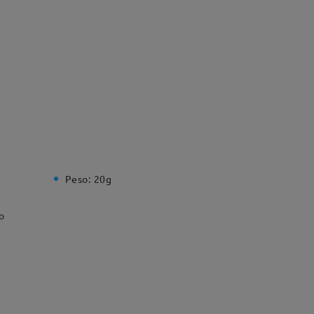
Peso:
20g
o