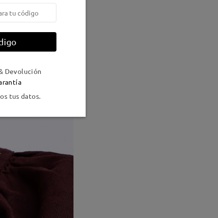
digo
& Devolución
arantía
s tus datos.