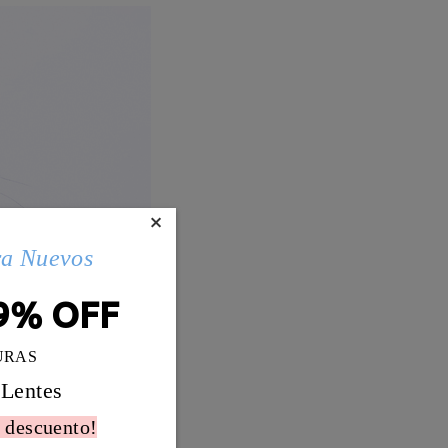
×
ra Nuevos
9% OFF
URAS
 Lentes
 descuento!