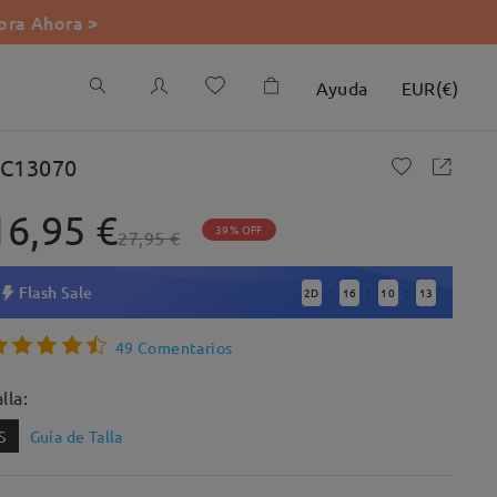
ra Ahora >
Ayuda
EUR
(
€
)
C13070
16,95 €
39% OFF
27,95 €
Flash Sale
2
D
16
10
12
:
:
:
49 Comentarios
lla:
S
Guía de Talla