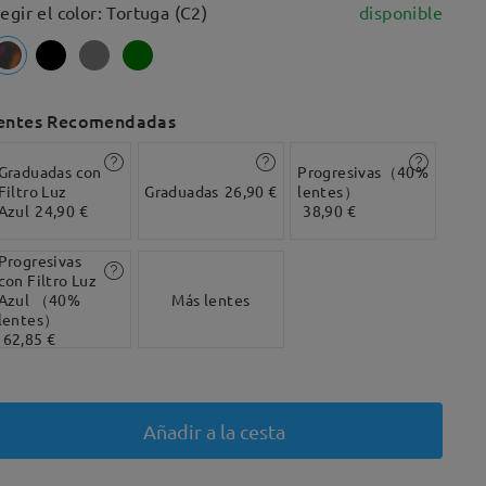
legir el color: Tortuga (C2)
disponible
entes Recomendadas
Graduadas con
Progresivas（40%
Filtro Luz
Graduadas
26,90 €
lentes）
Azul
24,90 €
38,90 €
Progresivas
con Filtro Luz
Azul （40%
Más lentes
lentes）
62,85 €
Añadir a la cesta