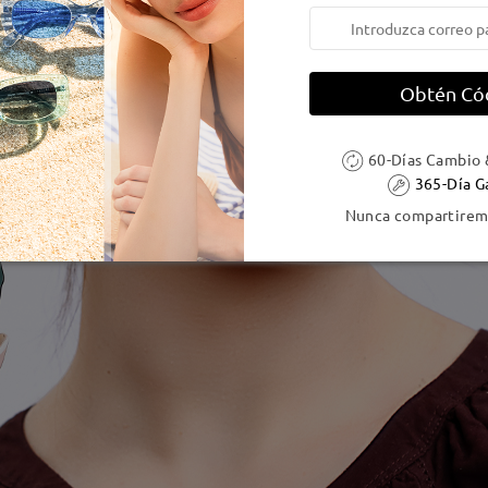
Obtén Có
60-Días Cambio 
365-Día G
Nunca compartiremo