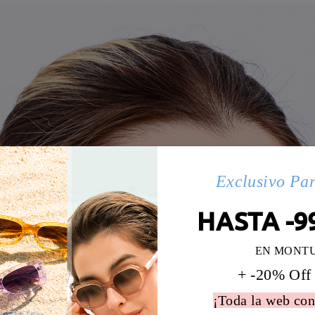
Exclusivo Pa
HASTA -9
EN MONT
+ -20% Off
¡Toda la web con