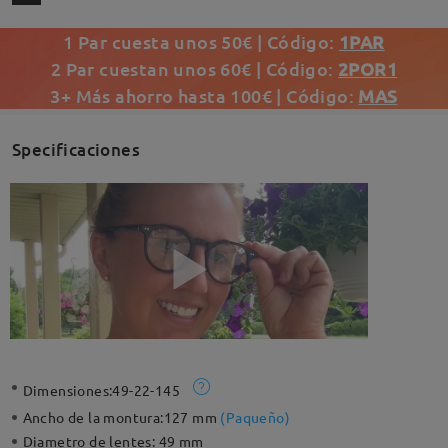
1 Par cuesta unos 50€ | Código:
1PAR
2 Par cuestan unos 60€ | Código:
2POR1
3+ Más ahorro hasta 100€ | Código:
MAS
Specificaciones
Dimensiones:
49-22-145
Ancho de la montura:
127 mm
(
Paqueño
)
Diametro de lentes:
49 mm