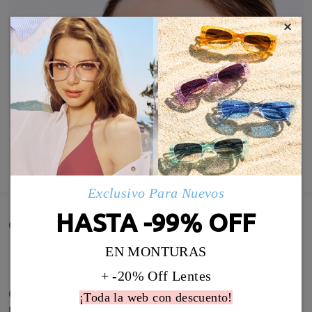
×
MOSTRAR MÁS
Exclusivo Para Nuevos
HASTA -99% OFF
Comentarios de Clientes(49)
EN MONTURAS
+ -20% Off Lentes
Cómodas y muy bien el único problema es que son
¡Toda la web con descuento!
pequeñas