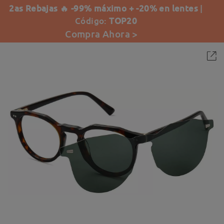
2as Rebajas 🔥 -99% máximo + -20% en lentes
|
Código:
TOP20
Compra Ahora >