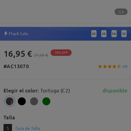
1/6
Flash Sale
2
D
20
58
53
:
:
:
16,95 €
39% OFF
27,95 €
#AC13070
49
Elegir el color
:
Tortuga (C2)
disponible
Talla
S
Guía de Talla