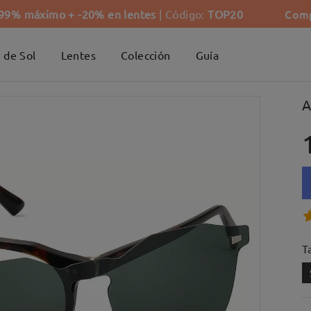
Comp
-99% máximo + -20% en lentes
| Código:
TOP20
 de Sol
Lentes
Colección
Guía
A
Ta