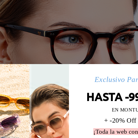
Exclusivo Pa
HASTA -9
EN MONT
+ -20% Off
¡Toda la web con