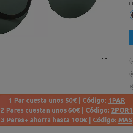
E
1 Par cuesta unos 50€ | Código:
1PAR
2 Pares cuestan unos 60€ | Código:
2POR1
3 Pares+ ahorra hasta 100€ | Código:
MAS