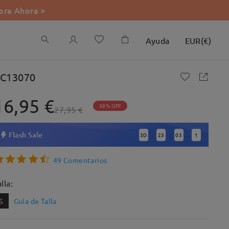
ra Ahora >
Ayuda
EUR
(
€
)
C13070
16,95 €
39% OFF
27,95 €
Flash Sale
3
D
23
03
0
:
:
:
49 Comentarios
lla:
S
Guía de Talla