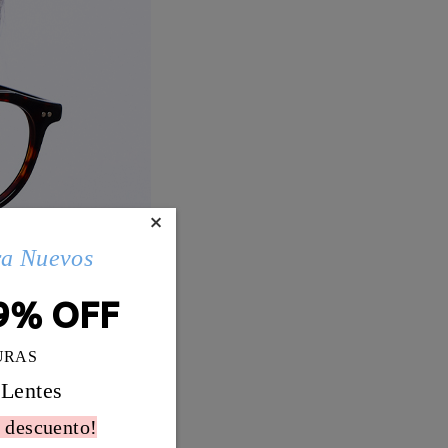
×
ra Nuevos
9% OFF
URAS
 Lentes
 descuento!