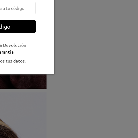
digo
& Devolución
arantía
s tus datos.