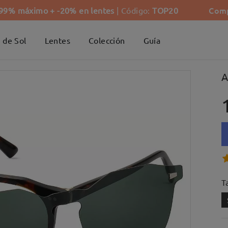
Comp
-99% máximo + -20% en lentes
| Código:
TOP20
 de Sol
Lentes
Colección
Guía
A
Ta