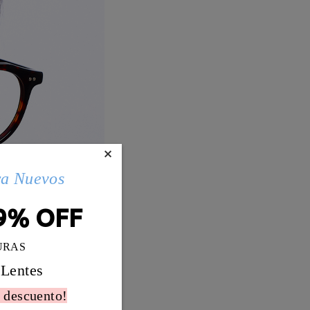
×
ra Nuevos
9% OFF
URAS
 Lentes
 descuento!