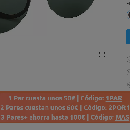
E
1 Par cuesta unos 50€ | Código:
1PAR
2 Pares cuestan unos 60€ | Código:
2POR1
3 Pares+ ahorra hasta 100€ | Código:
MAS