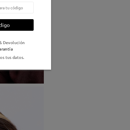
digo
& Devolución
arantía
s tus datos.