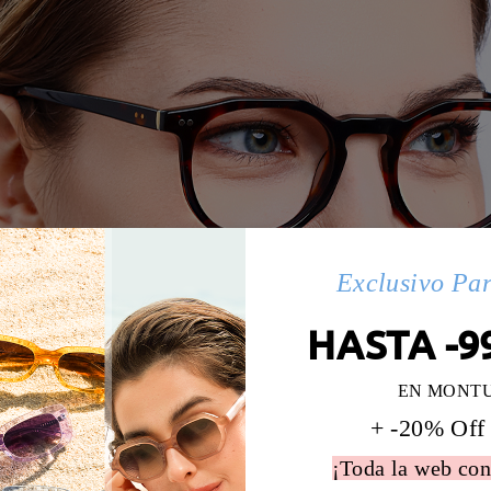
Exclusivo Pa
HASTA -9
EN MONT
+ -20% Off
¡Toda la web con