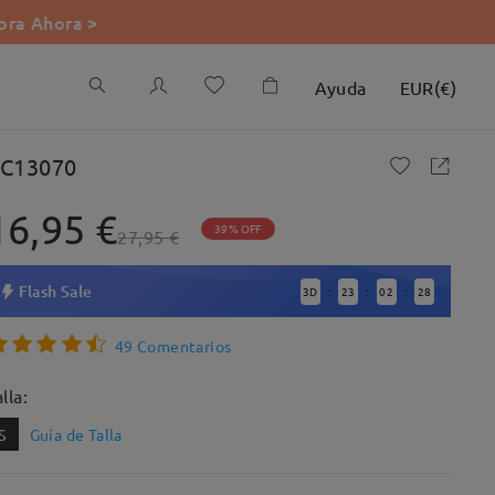
ra Ahora >
Ayuda
EUR
(
€
)
C13070
16,95 €
39% OFF
27,95 €
Flash Sale
3
D
23
02
26
:
:
:
49 Comentarios
lla:
S
Guía de Talla