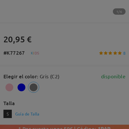
1/6
20,95 €
#K77267
8
K
I
D
S
Elegir el color
:
Gris (C2)
disponible
Talla
S
Guía de Talla
1 Par cuesta unos 50€ | Código:
1PAR