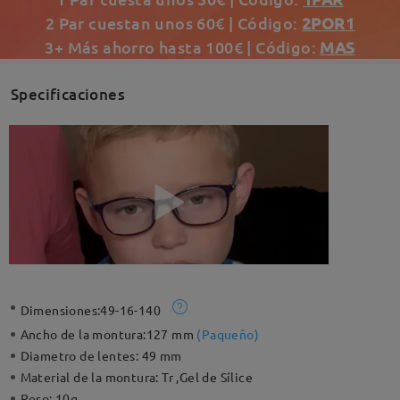
2 Par cuestan unos 60€ | Código:
2POR1
3+ Más ahorro hasta 100€ | Código:
MAS
Specificaciones
Dimensiones:
49-16-140
Ancho de la montura:
127 mm
(
Paqueño
)
Diametro de lentes:
49 mm
Material de la montura:
Tr ,Gel de Sílice
Peso:
10g