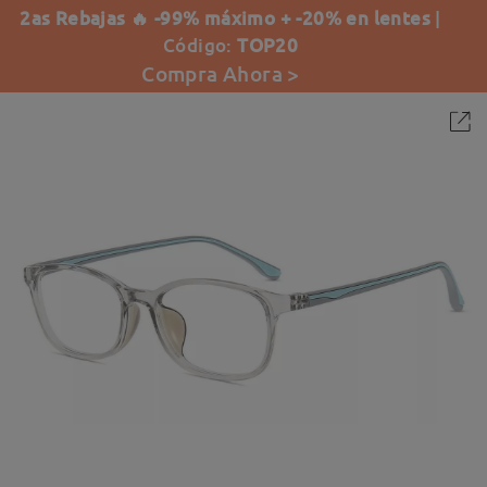
2as Rebajas 🔥 -99% máximo + -20% en lentes
|
Código:
TOP20
Compra Ahora >