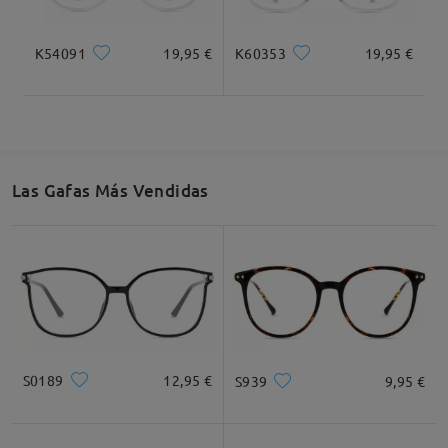
comentarios
Deje su comentario
K54091
19,95 €
K60353
19,95 €
Las Gafas Más Vendidas
S0189
12,95 €
S939
9,95 €