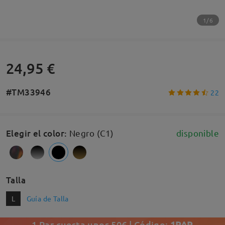
1/6
24,95 €
#TM33946
22
Elegir el color
:
Negro (C1)
disponible
Talla
L
Guía de Talla
1 Par cuesta unos 50€ | Código:
1PAR