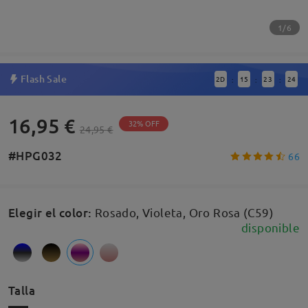
1/6
Flash Sale
2
D
15
23
23
:
:
:
16,95 €
32% OFF
24,95 €
#HPG032
66
Elegir el color
:
Rosado, Violeta, Oro Rosa (C59)
disponible
Talla