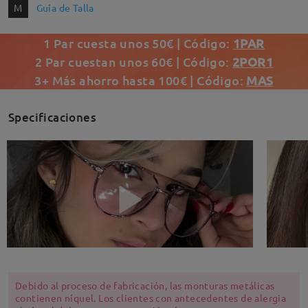
M
Guía de Talla
1 Par cuesta unos 50€ | Código:
1PAR
2 Par cuestan unos 60€ | Código:
2POR1
3+ Más ahorro hasta 100€ | Código:
MAS
Specificaciones
Debido al proceso de fabricación, las monturas metálicas
contienen níquel. Los clientes con antecedentes de alergia