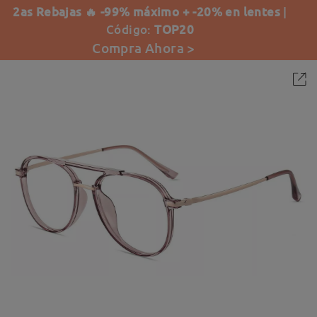
2as Rebajas 🔥 -99% máximo + -20% en lentes
|
Código:
TOP20
Compra Ahora >