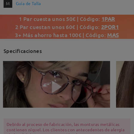
M
Guía de Talla
1 Par cuesta unos 50€ | Código:
1PAR
2 Par cuestan unos 60€ | Código:
2POR1
3+ Más ahorro hasta 100€ | Código:
MAS
Specificaciones
Debido al proceso de fabricación, las monturas metálicas
contienen níquel. Los clientes con antecedentes de alergia