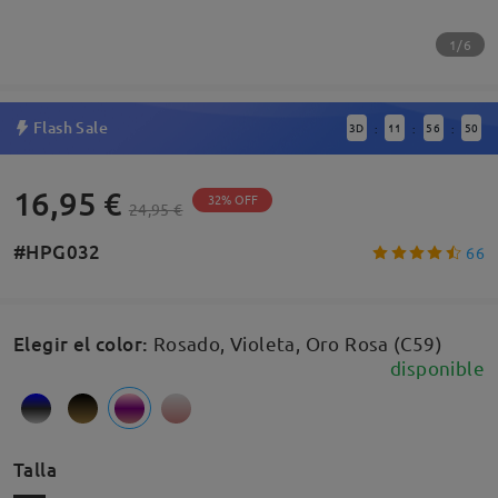
1/6
Flash Sale
3
D
11
56
49
:
:
:
16,95 €
32% OFF
24,95 €
#HPG032
66
Elegir el color
:
Rosado, Violeta, Oro Rosa (C59)
disponible
Talla