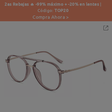
2as Rebajas 🔥 -99% máximo + -20% en lentes
|
Código:
TOP20
Compra Ahora >