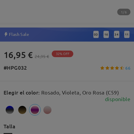
1/6
Flash Sale
0
D
16
34
10
:
:
:
16,95 €
32% OFF
24,95 €
#HPG032
66
Elegir el color
:
Rosado, Violeta, Oro Rosa (C59)
disponible
Talla