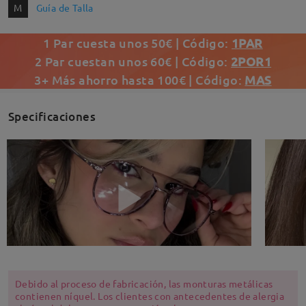
M
Guía de Talla
1 Par cuesta unos 50€ | Código:
1PAR
2 Par cuestan unos 60€ | Código:
2POR1
3+ Más ahorro hasta 100€ | Código:
MAS
Specificaciones
Debido al proceso de fabricación, las monturas metálicas
contienen níquel. Los clientes con antecedentes de alergia