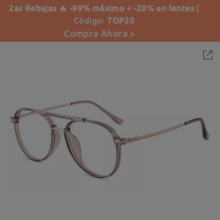
2as Rebajas 🔥 -99% máximo + -20% en lentes
|
Código:
TOP20
Compra Ahora >