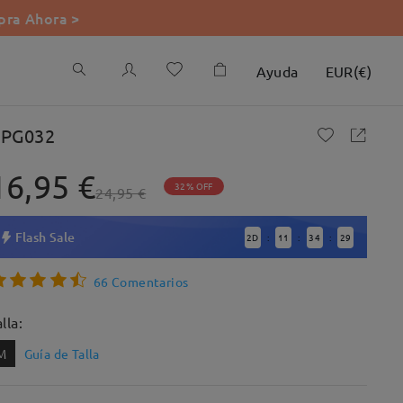
ra Ahora >
Ayuda
EUR
(
€
)
PG032
16,95 €
32% OFF
24,95 €
Flash Sale
2
D
11
34
28
:
:
:
66 Comentarios
lla:
M
Guía de Talla