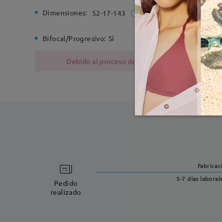
Dimensiones:
Ancho de
52-17-143
Bifocal/Progresivo:
Sí
Bisagra d
Debido al proceso de fabricación, las monturas
Fabricac
5-7 días laboral
Pedido
realizado