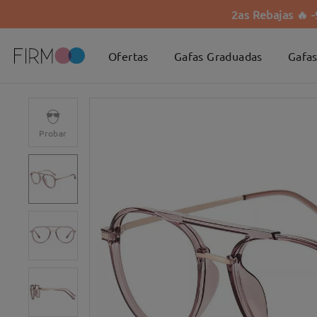
2as Rebajas 🔥 
Ofertas
Gafas Graduadas
Gafas
Probar