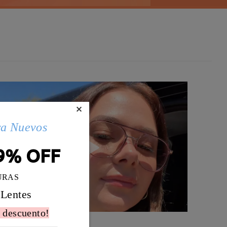
×
ra Nuevos
9% OFF
URAS
 Lentes
 descuento!