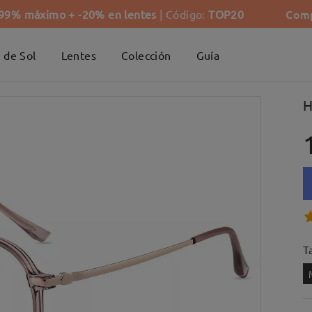
Comp
-99% máximo + -20% en lentes
| Código:
TOP20
 de Sol
Lentes
Colección
Guía
H
Ta