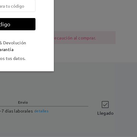
Peso:
12g
digo
al
ia al níquel deben tener precaución al comprar.
& Devolución
arantía
s tus datos.
Envío
-7 días laborales
detalles
Llegado