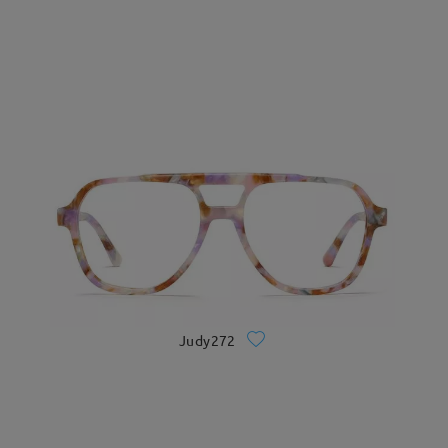
Judy272