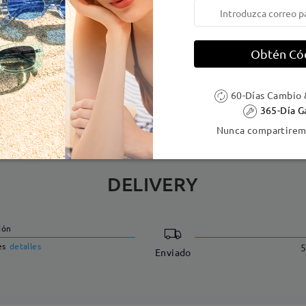
 la montura:
133 mm
(
Medio
)
Diametro de lentes:
55 mm
Obtén Có
e resorte:
No
Material de la montura:
Tr ,Met
 metálicas contienen níquel. Los clientes con antecedentes de alerg
60-Días Cambio 
365-Día G
Nunca compartiremo
DELIVERY
ión
es
detalles
5
Enviado