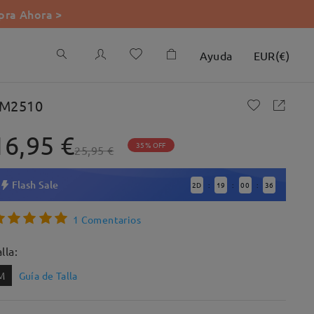
ra Ahora >
Ayuda
EUR
(
€
)
M2510
16,95 €
35% OFF
25,95 €
Flash Sale
2
D
19
00
35
:
:
:
1 Comentarios
lla:
M
Guía de Talla