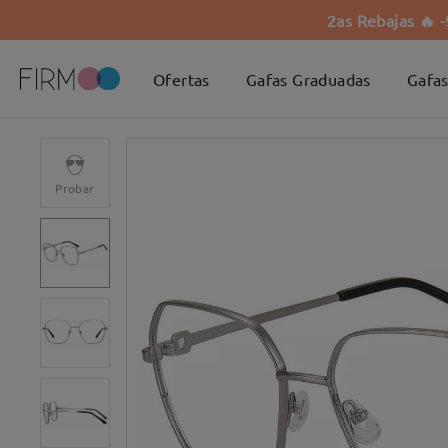
2as Rebajas 🔥 
Ofertas
Gafas Graduadas
Gafas
Probar