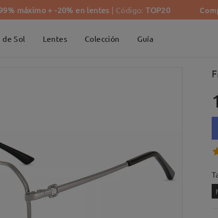
Comp
-99% máximo + -20% en lentes
| Código:
TOP20
 de Sol
Lentes
Colección
Guía
F
Ta