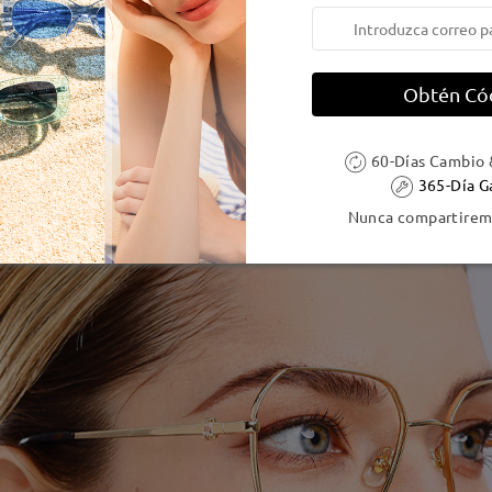
Obtén Có
60-Días Cambio 
365-Día G
Nunca compartiremo