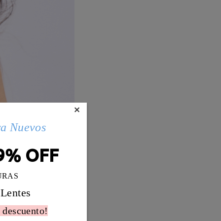
×
ra Nuevos
9% OFF
URAS
 Lentes
 descuento!