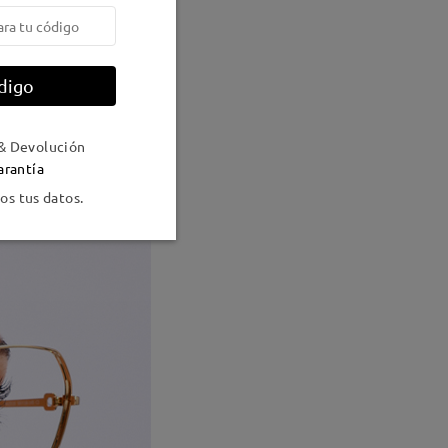
digo
& Devolución
arantía
s tus datos.