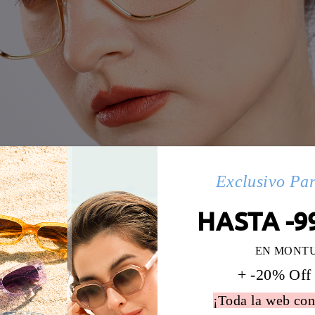
Exclusivo Pa
HASTA -9
EN MONT
+ -20% Off
¡Toda la web con