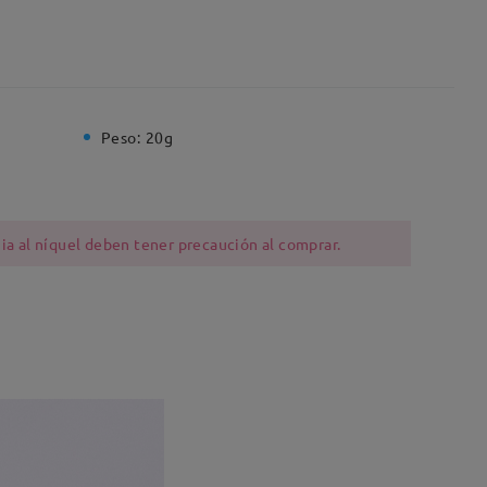
Peso:
20g
ia al níquel deben tener precaución al comprar.