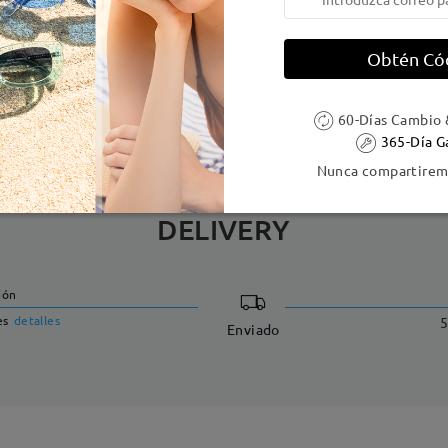
e resorte:
Sí
Material de la montura:
Tr ,Met
Obtén Có
 metálicas contienen níquel. Los clientes con antecedentes de alerg
60-Días Cambio 
365-Día G
Nunca compartiremo
DELIVERY
ión
es
detalles
5
Enviado