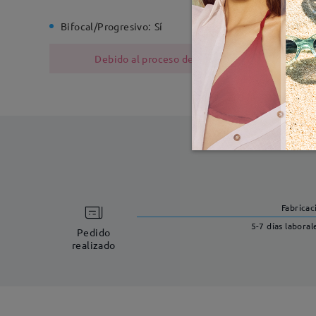
Bifocal/Progresivo:
Sí
Bisagra d
Debido al proceso de fabricación, las monturas
Fabricac
5-7 días laboral
Pedido
realizado