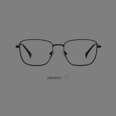
M04761