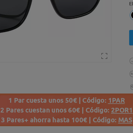
E
1 Par cuesta unos 50€ | Código:
1PAR
2 Pares cuestan unos 60€ | Código:
2POR1
3 Pares+ ahorra hasta 100€ | Código:
MAS