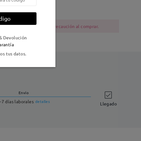
al
digo
ia al níquel deben tener precaución al comprar.
& Devolución
arantía
s tus datos.
Envío
-7 días laborales
detalles
Llegado