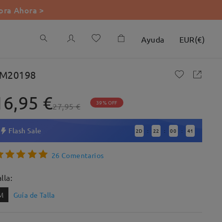
ra Ahora >
Ayuda
EUR
(
€
)
M20198
16,95 €
39% OFF
27,95 €
Flash Sale
2
D
22
00
40
:
:
:
26 Comentarios
lla:
M
Guía de Talla