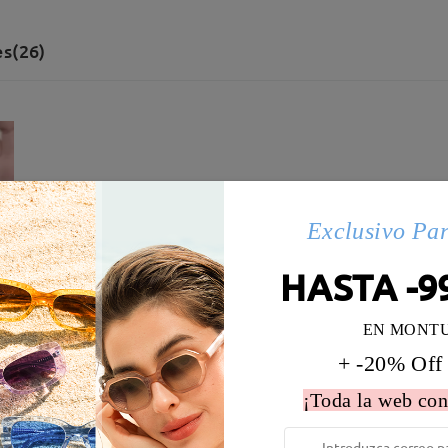
s(26)
Exclusivo Pa
HASTA -9
EN MONT
+ -20% Off
¡Toda la web con
 la montura:
135 mm
(
Medio
)
Diametro de lentes:
55 mm