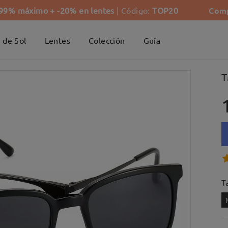
Comp
-99% máximo + -20% en lentes
| Código:
TOP20
 de Sol
Lentes
Colección
Guía
T
Ta