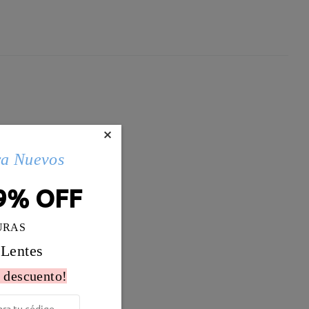
×
ra Nuevos
9% OFF
URAS
 Lentes
 descuento!
Peso:
12g