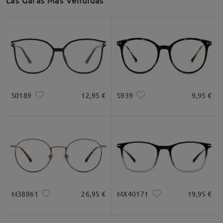
Las Gafas Más Vendidas
Leer todos los
comentarios
Deje su comentario
S0189
12,95 €
S939
9,95 €
M38861
26,95 €
MX40171
19,95 €