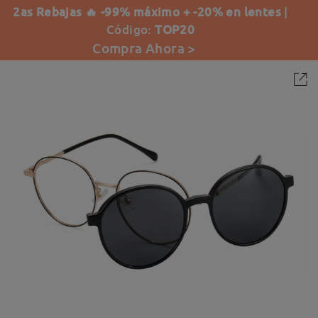
2as Rebajas 🔥 -99% máximo + -20% en lentes
|
Código:
TOP20
Compra Ahora >