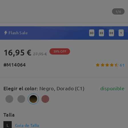
1/6
Flash Sale
3
D
03
06
0
:
:
:
16,95 €
39% OFF
27,95 €
#M14064
61
Elegir el color
:
Negro, Dorado (C1)
disponible
Talla
L
Guía de Talla