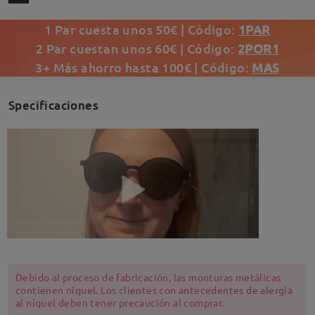
1 Par cuesta unos 50€ | Código:
1PAR
2 Par cuestan unos 60€ | Código:
2POR1
3+ Más ahorro hasta 100€ | Código:
MAS
Specificaciones
Debido al proceso de fabricación, las monturas metálicas
contienen níquel. Los clientes con antecedentes de alergia
al níquel deben tener precaución al comprar.