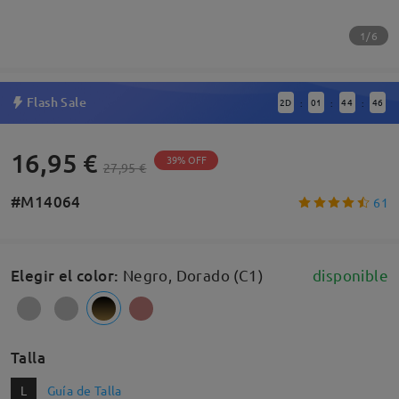
1/6
Flash Sale
2
D
01
44
45
:
:
:
16,95 €
39% OFF
27,95 €
#M14064
61
Elegir el color
:
Negro, Dorado (C1)
disponible
Talla
L
Guía de Talla