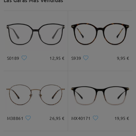
Las Gafas Más Vendidas
Leer todos los
comentarios
Deje su comentario
S0189
12,95 €
S939
9,95 €
M38861
26,95 €
MX40171
19,95 €