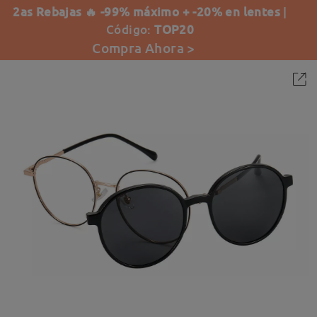
2as Rebajas 🔥 -99% máximo + -20% en lentes
|
Código:
TOP20
Compra Ahora >