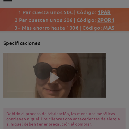
1 Par cuesta unos 50€ | Código:
1PAR
2 Par cuestan unos 60€ | Código:
2POR1
3+ Más ahorro hasta 100€ | Código:
MAS
Specificaciones
Debido al proceso de fabricación, las monturas metálicas
contienen níquel. Los clientes con antecedentes de alergia
al níquel deben tener precaución al comprar.