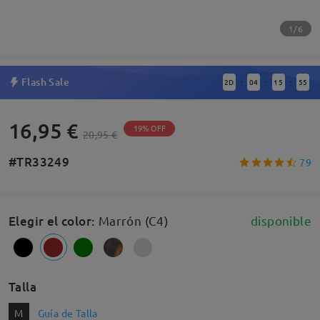
1/6
Flash Sale
2
D
04
15
55
:
:
:
16,95 €
19% OFF
20,95 €
#TR33249
79
Elegir el color
:
Marrón (C4)
disponible
Talla
M
Guía de Talla