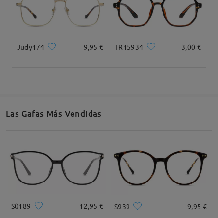
Judy174
9,95 €
TR15934
3,00 €
Las Gafas Más Vendidas
S0189
12,95 €
S939
9,95 €