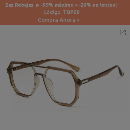
2as Rebajas 🔥 -99% máximo + -20% en lentes
|
Código:
TOP20
Compra Ahora >