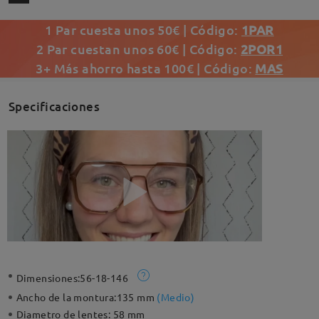
1 Par cuesta unos 50€ | Código:
1PAR
2 Par cuestan unos 60€ | Código:
2POR1
3+ Más ahorro hasta 100€ | Código:
MAS
Specificaciones
Dimensiones:
56-18-146
Ancho de la montura:
135 mm
(
Medio
)
Diametro de lentes:
58 mm