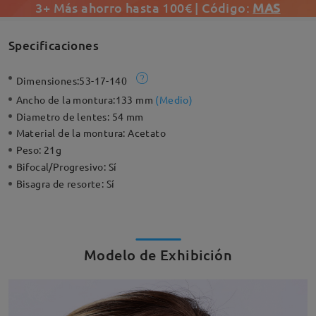
3+ Más ahorro hasta 100€ | Código:
MAS
Specificaciones
Dimensiones:
53-17-140
Ancho de la montura:
133 mm
(
Medio
)
Diametro de lentes:
54 mm
Material de la montura:
Acetato
Peso:
21g
Bifocal/Progresivo:
Sí
Bisagra de resorte:
Sí
Modelo de Exhibición