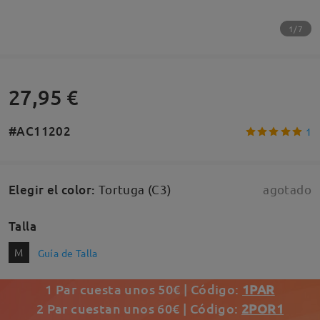
1/7
27,95 €
#AC11202
1
Elegir el color
:
Tortuga (C3)
agotado
Talla
M
Guía de Talla
1 Par cuesta unos 50€ | Código:
1PAR
2 Par cuestan unos 60€ | Código:
2POR1