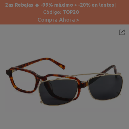
2as Rebajas 🔥 -99% máximo + -20% en lentes
|
Código:
TOP20
Compra Ahora >