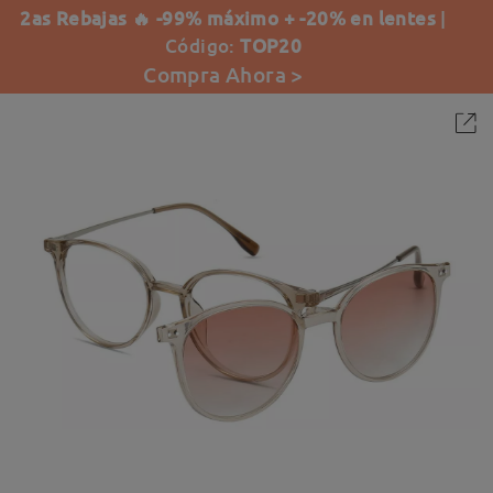
2as Rebajas 🔥 -99% máximo + -20% en lentes
|
Código:
TOP20
Compra Ahora >