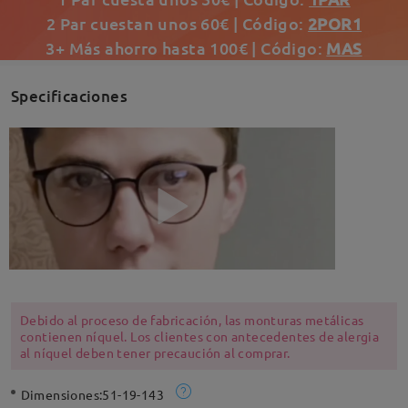
2 Par cuestan unos 60€ | Código:
2POR1
3+ Más ahorro hasta 100€ | Código:
MAS
Specificaciones
Debido al proceso de fabricación, las monturas metálicas
contienen níquel. Los clientes con antecedentes de alergia
al níquel deben tener precaución al comprar.
Dimensiones:
51-19-143