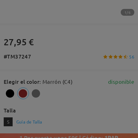
1/6
27,95 €
#TM37247
56
Elegir el color
:
Marrón (C4)
disponible
Talla
S
Guía de Talla
1 Par cuesta unos 50€ | Código:
1PAR