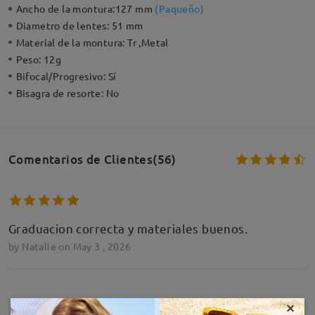
Ancho de la montura:
127 mm
(
Paqueño
)
Diametro de lentes:
51 mm
Material de la montura:
Tr ,Metal
Peso:
12g
Bifocal/Progresivo:
Sí
Bisagra de resorte:
No
Comentarios de Clientes(56)
Graduacion correcta y materiales buenos.
by
Natalie
on
May 3 , 2026
×