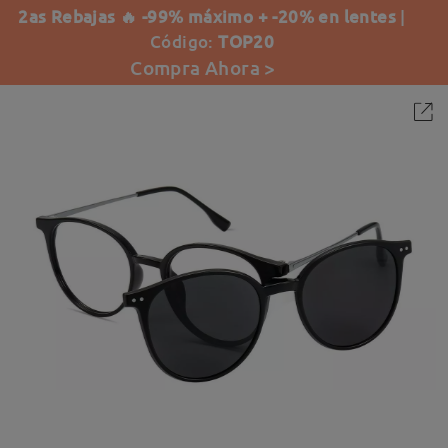
2as Rebajas 🔥 -99% máximo + -20% en lentes
|
Código:
TOP20
Compra Ahora >