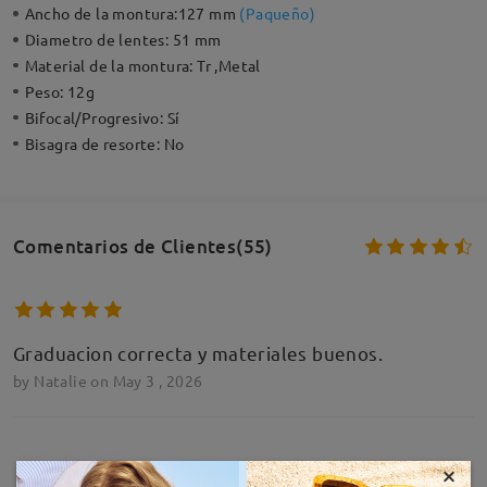
Ancho de la montura:
127 mm
(
Paqueño
)
Diametro de lentes:
51 mm
Material de la montura:
Tr ,Metal
Peso:
12g
Bifocal/Progresivo:
Sí
Bisagra de resorte:
No
Comentarios de Clientes(55)
Graduacion correcta y materiales buenos.
by
Natalie
on
May 3 , 2026
×