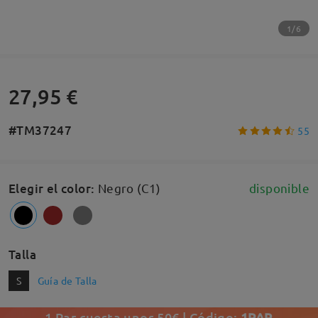
1/6
27,95 €
#TM37247
55
Elegir el color
:
Negro (C1)
disponible
Talla
S
Guía de Talla
1 Par cuesta unos 50€ | Código:
1PAR