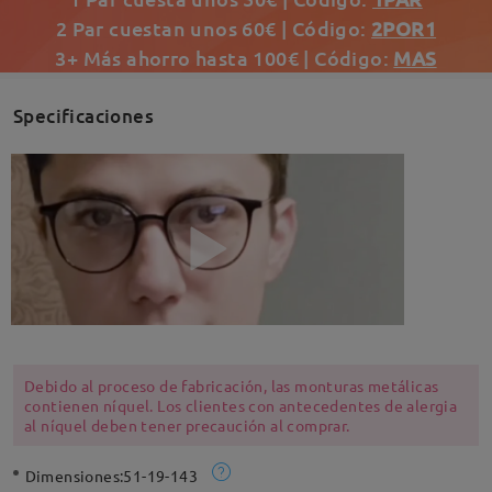
2 Par cuestan unos 60€ | Código:
2POR1
3+ Más ahorro hasta 100€ | Código:
MAS
Specificaciones
Debido al proceso de fabricación, las monturas metálicas
contienen níquel. Los clientes con antecedentes de alergia
al níquel deben tener precaución al comprar.
Dimensiones:
51-19-143