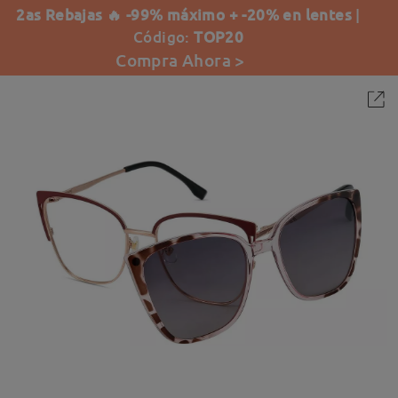
2as Rebajas 🔥 -99% máximo + -20% en lentes
|
Código:
TOP20
Compra Ahora >