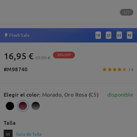
1/7
Flash Sale
1
D
22
22
43
:
:
:
16,95 €
39% OFF
27,95 €
#M98740
74
Elegir el color
:
Morado, Oro Rosa (C5)
disponible
Talla
M
Guía de Talla