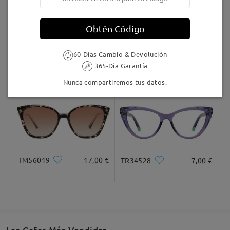
Leer todos los
Llegado
comentarios
Obtén Código
Deje su comentario
60-Días Cambio & Devolución
AC68903
9,95 €
Judy123
16,95 €
365-Día Garantía
Nunca compartiremos tus datos.
TM56019
17,00 €
TR34528
7,00 €