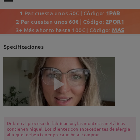
1 Par cuesta unos 50€ | Código:
1PAR
2 Par cuestan unos 60€ | Código:
2POR1
3+ Más ahorro hasta 100€ | Código:
MAS
Specificaciones
Debido al proceso de fabricación, las monturas metálicas
contienen níquel. Los clientes con antecedentes de alergia
al níquel deben tener precaución al comprar.