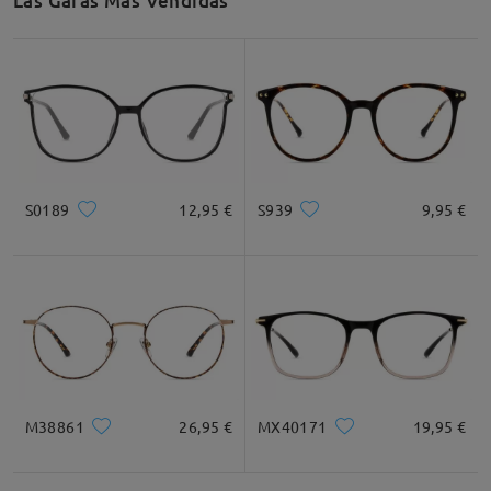
Las Gafas Más Vendidas
S0189
12,95 €
S939
9,95 €
M38861
26,95 €
MX40171
19,95 €