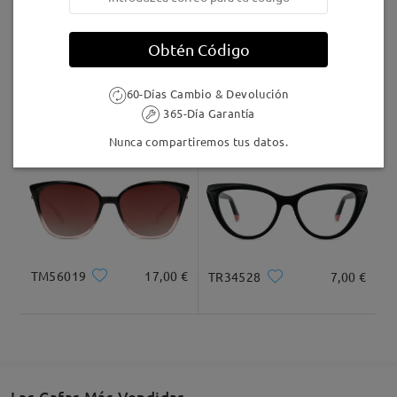
Leer todos los
Llegado
comentarios
Obtén Código
Deje su comentario
60-Días Cambio & Devolución
AC68903
9,95 €
Judy123
16,95 €
365-Día Garantía
Nunca compartiremos tus datos.
TM56019
17,00 €
TR34528
7,00 €