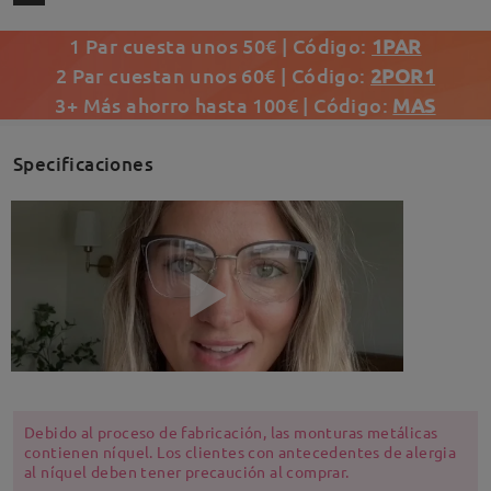
1 Par cuesta unos 50€ | Código:
1PAR
2 Par cuestan unos 60€ | Código:
2POR1
3+ Más ahorro hasta 100€ | Código:
MAS
Specificaciones
Debido al proceso de fabricación, las monturas metálicas
contienen níquel. Los clientes con antecedentes de alergia
al níquel deben tener precaución al comprar.