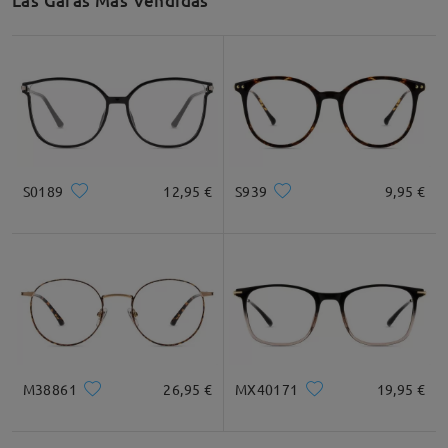
Las Gafas Más Vendidas
S0189
12,95 €
S939
9,95 €
M38861
26,95 €
MX40171
19,95 €