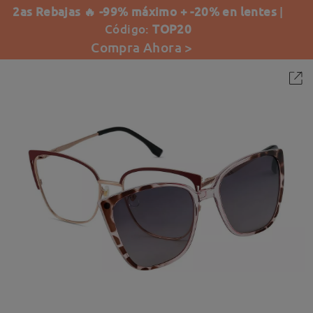
2as Rebajas 🔥 -99% máximo + -20% en lentes
|
Código:
TOP20
Compra Ahora >