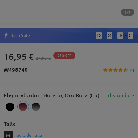
1/7
Flash Sale
1
D
09
10
23
:
:
:
16,95 €
39% OFF
27,95 €
#M98740
74
Elegir el color
:
Morado, Oro Rosa (C5)
disponible
Talla
M
Guía de Talla