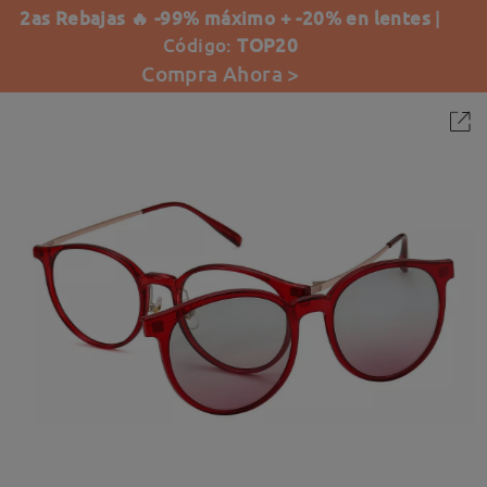
2as Rebajas 🔥 -99% máximo + -20% en lentes
|
Código:
TOP20
Compra Ahora >