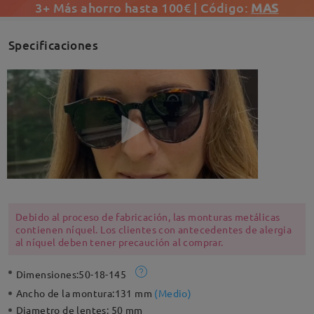
3+ Más ahorro hasta 100€ | Código:
MAS
Specificaciones
Debido al proceso de fabricación, las monturas metálicas
contienen níquel. Los clientes con antecedentes de alergia
al níquel deben tener precaución al comprar.
Dimensiones:
50-18-145
Ancho de la montura:
131 mm
(
Medio
)
Diametro de lentes:
50 mm