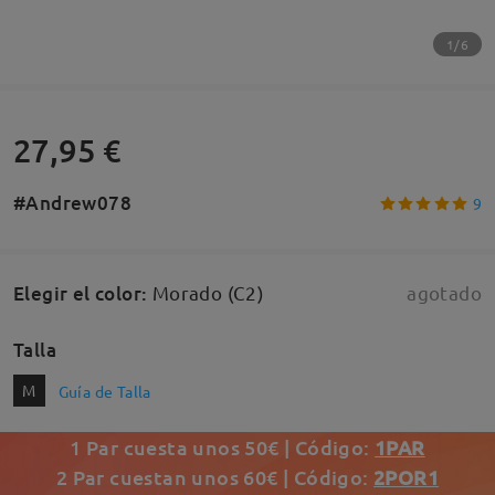
1/6
27,95 €
#Andrew078
9
Elegir el color
:
Morado (C2)
agotado
Talla
M
Guía de Talla
1 Par cuesta unos 50€ | Código:
1PAR
2 Par cuestan unos 60€ | Código:
2POR1