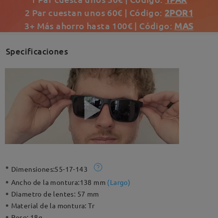
2 Par cuestan unos 60€ | Código:
2POR1
3+ Más ahorro hasta 100€ | Código:
MAS
Specificaciones
Dimensiones:
55-17-143
Ancho de la montura:
138 mm
(
Largo
)
Diametro de lentes:
57 mm
Material de la montura:
Tr
Peso:
18g