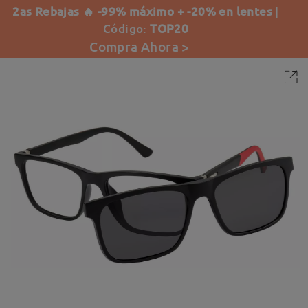
2as Rebajas 🔥 -99% máximo + -20% en lentes
|
Código:
TOP20
Compra Ahora >