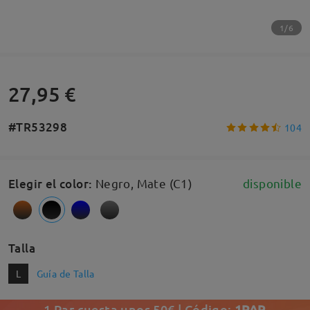
1/6
27,95 €
#TR53298
104
Elegir el color
:
Negro, Mate (C1)
disponible
Talla
L
Guía de Talla
1 Par cuesta unos 50€ | Código:
1PAR