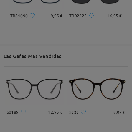
comentarios
Deje su comentario
TR81090
9,95 €
TR92225
16,95 €
Las Gafas Más Vendidas
S0189
12,95 €
S939
9,95 €