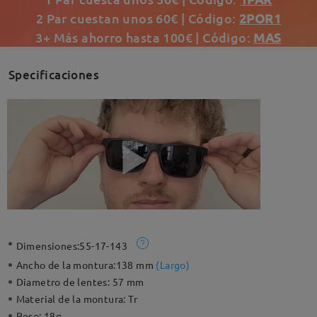
2 Par cuestan unos 60€ | Código:
2POR1
3+ Más ahorro hasta 100€ | Código:
MAS
Specificaciones
Dimensiones:
55-17-143
Ancho de la montura:
138 mm
(
Largo
)
Diametro de lentes:
57 mm
Material de la montura:
Tr
Peso:
18g