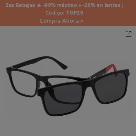
2as Rebajas 🔥 -99% máximo + -20% en lentes
|
Código:
TOP20
Compra Ahora >