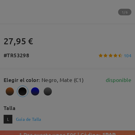
1/6
27,95 €
#TR53298
104
Elegir el color
:
Negro, Mate (C1)
disponible
Talla
L
Guía de Talla
1 Par cuesta unos 50€ | Código:
1PAR