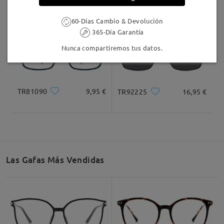
a service@firmoo.es. Estaremos encantados de
ayudarte.
60-Días Cambio & Devolución
365-Día Garantía
Nunca compartiremos tus datos.
Leer todos los
comentarios
Deje su comentario
TR81090
9,95 €
TR92225
16,95 €
Las Gafas Más Vendidas