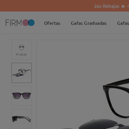
2as Rebajas 🔥 
Ofertas
Gafas Graduadas
Gafas
Probar