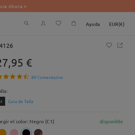
ra Ahora >
Ayuda
EUR
(
€
)
4126
27,95 €
89 Comentarios
lla:
M
Guía de Talla
legir el color: Negro (C1)
disponible