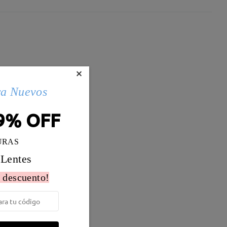
×
ra Nuevos
9% OFF
URAS
 Lentes
 descuento!
Peso:
12g