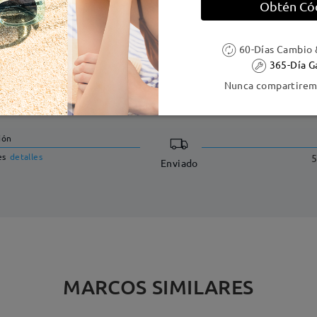
Obtén Có
60-Días Cambio 
365-Día G
Nunca compartiremo
DELIVERY
ión
es
detalles
5
Enviado
MARCOS SIMILARES