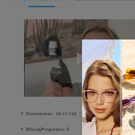
Dimensiones:
Ancho de
54-17-143
Bifocal/Progresivo:
Sí
Bisagra d