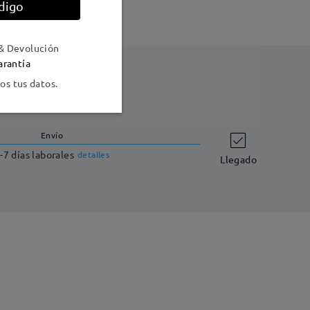
digo
& Devolución
arantía
s tus datos.
Envío
-7 días laborales
detalles
Llegado