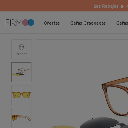
2as Rebajas 🔥 
Ofertas
Gafas Graduadas
Gafas
Probar