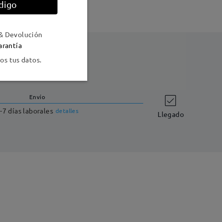
digo
& Devolución
arantía
s tus datos.
Envío
-7 días laborales
detalles
Llegado