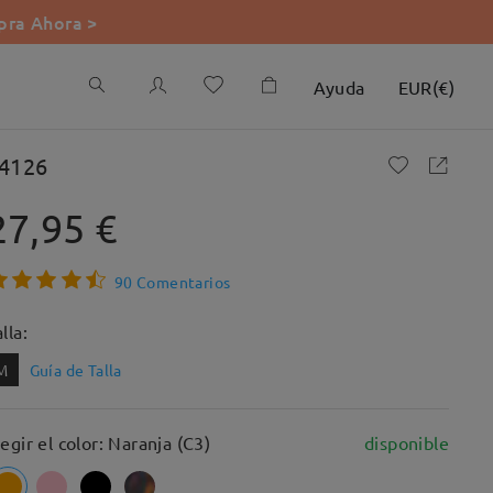
ra Ahora >
Ayuda
EUR
(
€
)
4126
27,95 €
90 Comentarios
lla:
M
Guía de Talla
legir el color: Naranja (C3)
disponible