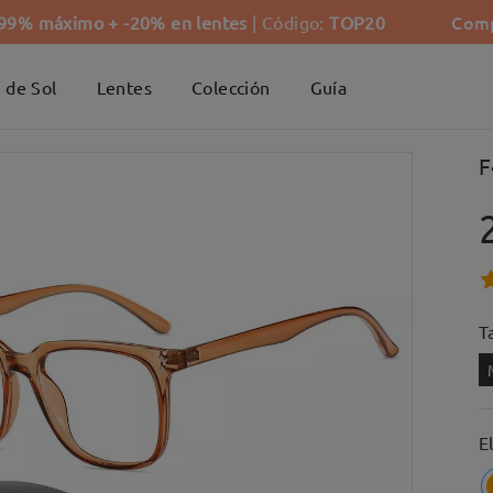
Comp
-99% máximo + -20% en lentes
| Código:
TOP20
 de Sol
Lentes
Colección
Guía
F
Ta
E