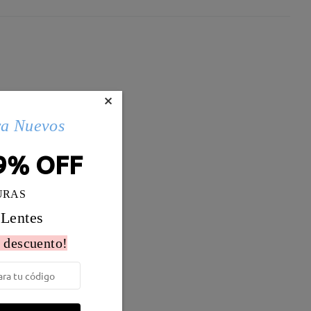
×
ra Nuevos
9% OFF
URAS
 Lentes
 descuento!
Peso:
12g