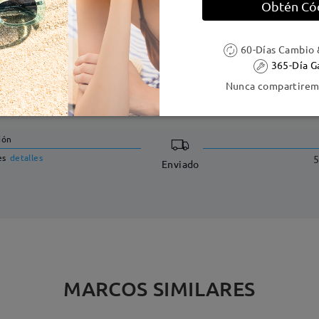
Obtén Có
60-Días Cambio 
365-Día G
Nunca compartiremo
DELIVERY
ión
es
detalles
5
Enviado
MARCOS SIMILARES