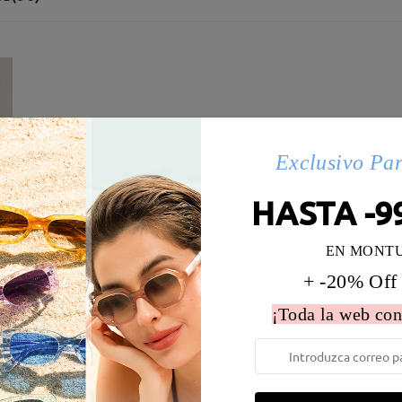
Exclusivo Pa
HASTA -9
EN MONT
+ -20% Off
¡Toda la web con
 la montura:
131 mm
(
Medio
)
Diametro de lentes:
55 mm
e resorte:
No
Material de la montura:
Tr