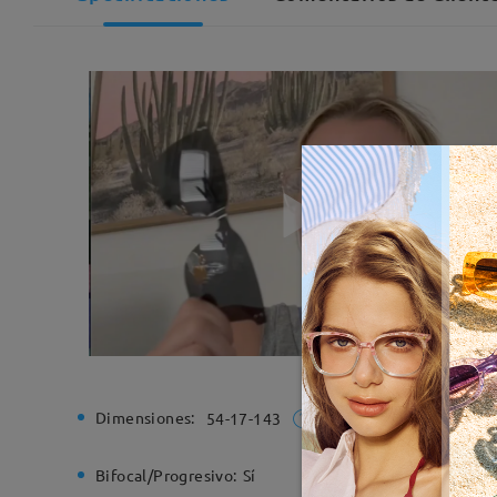
Dimensiones:
Ancho de
54-17-143
Bifocal/Progresivo:
Sí
Bisagra d