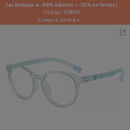
2as Rebajas 🔥 -99% máximo + -20% en lentes
|
Código:
TOP20
Compra Ahora >