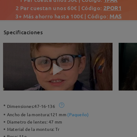
2 Par cuestan unos 60€ | Código:
2POR1
3+ Más ahorro hasta 100€ | Código:
MAS
Specificaciones
Dimensiones:
47-16-136
Ancho de la montura:
121 mm
(
Paqueño
)
Diametro de lentes:
47 mm
Material de la montura:
Tr
Peso:
11g