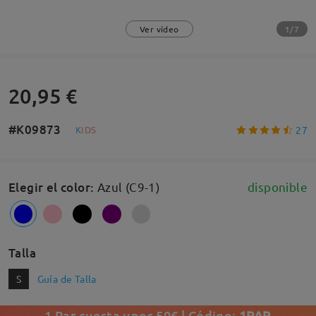
1/7
Ver vídeo
20,95 €
#K09873
27
K
I
D
S
Elegir el color
:
Azul (C9-1)
disponible
Talla
S
Guía de Talla
1 Par cuesta unos 50€ | Código:
1PAR