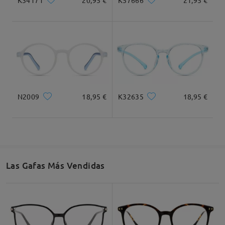
K57666
21,95 €
Total Width
Temple Length
121mm/4.76in
136mm/ 5.35in
Lens Width
Lens Height
Bridge Width
N2009
18,95 €
K32635
18,95 €
47mm/ 1.85in
41mm/ 1.61in
16mm/ 0.62in
How to choose
the right frame for your kid?
Las Gafas Más Vendidas