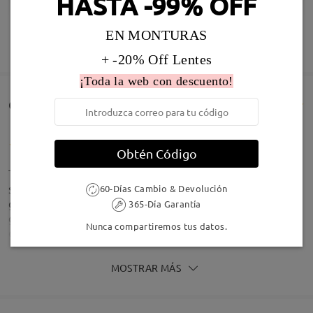
HASTA -99% OFF
EN MONTURAS
MOSTRAR MÁS
+ -20% Off Lentes
¡Toda la web con descuento!
Comentarios de Clientes(27)
Obtén Código
They are nice glasses they fit my kids round face
shape nicely. They are durable like they take a
60-Días Cambio & Devolución
great deal of force to break them.. my daughter
365-Día Garantía
gets frustrated alot and alot of the time the
Super lightweight for barely-there feel.
Nunca compartiremos tus datos.
glasses are the victim of her rage.. the lenses
popped out but go back in with a little force (you
really need to toss them to get them out though)
MOSTRAR MÁS
she did manage to break an arm off but that was
will tossing them multiple times on a gym floor, a
wall, and stomping on them multiple times before