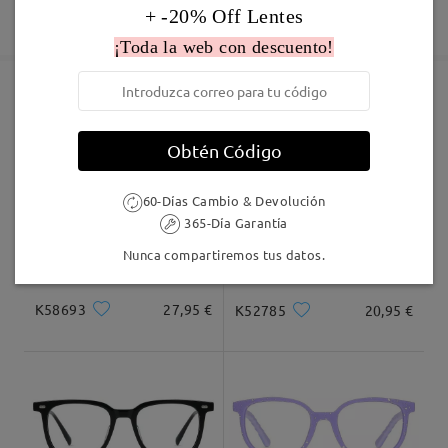
comentarios
Fabricación
+ -20% Off Lentes
Garantía de 365 días
Descubrir Más
Deje su comentario
5-7 días laborales
detalles
¡Toda la web con descuento!
Enviado
Marcos Similares
Obtén Código
Envío
5-7 días laborales
detalles
60-Días Cambio & Devolución
365-Día Garantía
Llegado
Nunca compartiremos tus datos.
K58693
27,95 €
K52785
20,95 €