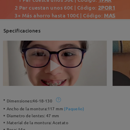
2 Par cuestan unos 60€ | Código:
2POR1
3+ Más ahorro hasta 100€ | Código:
MAS
Specificaciones
Dimensiones:
46-18-130
Ancho de la montura:
117 mm
(
Paqueño
)
Diametro de lentes:
47 mm
Material de la montura:
Acetato
Peso:
14g