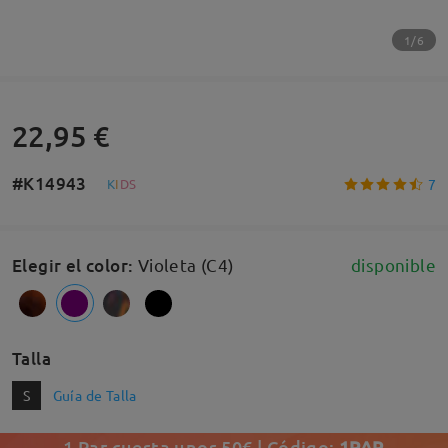
1/6
22,95 €
#K14943
7
K
I
D
S
Elegir el color
:
Violeta (C4)
disponible
Talla
S
Guía de Talla
1 Par cuesta unos 50€ | Código:
1PAR