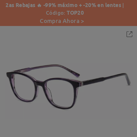
2as Rebajas 🔥 -99% máximo + -20% en lentes
|
Código:
TOP20
Compra Ahora >