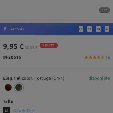
1/7
Flash Sale
2
D
15
50
5
:
:
:
9,95 €
68% OFF
30,95 €
#F20516
36
Elegir el color
:
Tortuga (C4-1)
disponible
Talla
M
Guía de Talla