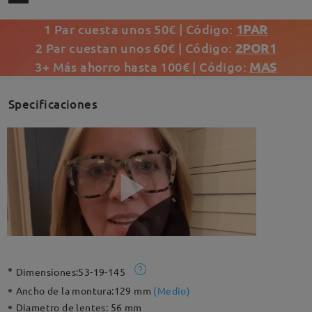
1 Par cuesta unos 50€ | Código:
1PAR
2 Par cuestan unos 60€ | Código:
2POR1
3+ Más ahorro hasta 100€ | Código:
MAS
Specificaciones
Dimensiones:
53-19-145
Ancho de la montura:
129 mm
(
Medio
)
Diametro de lentes:
56 mm