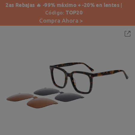
2as Rebajas 🔥 -99% máximo + -20% en lentes
|
Código:
TOP20
Compra Ahora >