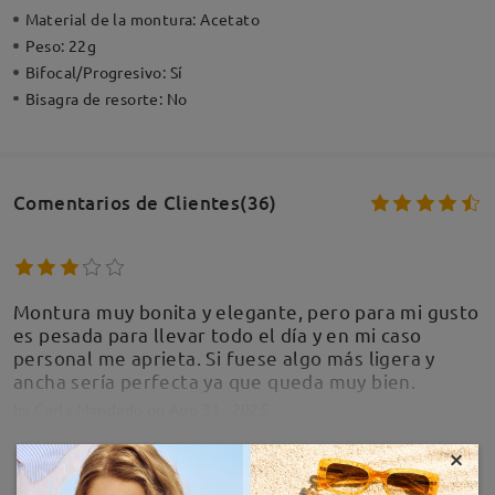
Material de la montura:
Acetato
Peso:
22g
Bifocal/Progresivo:
Sí
Bisagra de resorte:
No
Comentarios de Clientes(36)
Montura muy bonita y elegante, pero para mi gusto
es pesada para llevar todo el día y en mi caso
personal me aprieta. Si fuese algo más ligera y
ancha sería perfecta ya que queda muy bien.
by
Carla Mandado
on
Aug 31 , 2025
×
MOSTRAR MÁS
Firmoo's
reply
Aug 31 , 2025