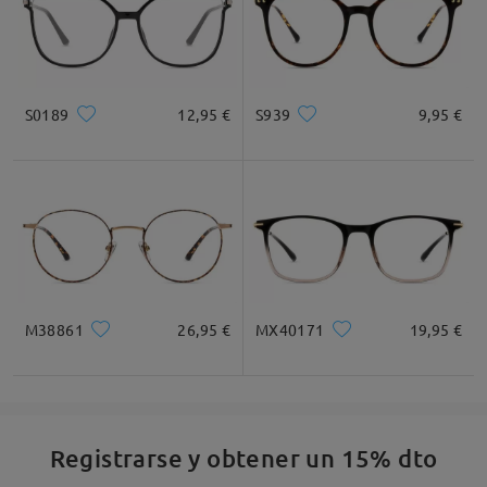
cómodas para usar todos los días.
S0189
12,95 €
S939
9,95 €
La verdad es que me han encantado. Tengo
bastante miopía y tenía muchas dudas con los
cristales pero se ve a la perfección y estoy
gratamente sorprendida. En ese sentido lo
recomendaría. Lo único malo es que los imanes de
los clip solares vienen algo sueltos, como ya he
visto en otro comentario, por lo que se me han
acabado cayendo y ya no puedo usarlos... Estoy
viendo a ver si me lo solucionan.
M38861
26,95 €
MX40171
19,95 €
by
Celia
on
Aug 29 , 2025
Leer todos los
Registrarse y obtener un 15% dto
comentarios