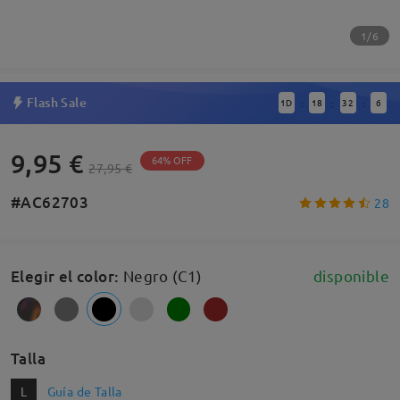
1/6
Flash Sale
1
D
18
32
6
:
:
:
9,95 €
64% OFF
27,95 €
#AC62703
28
Elegir el color
:
Negro (C1)
disponible
Talla
L
Guía de Talla