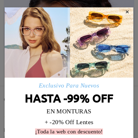
×
MOSTRAR MÁS
Exclusivo Para Nuevos
HASTA -99% OFF
Comentarios de Clientes(28)
EN MONTURAS
+ -20% Off Lentes
Nice frames, good price lenses.
¡Toda la web con descuento!
by
Mark Creber
on
Jul 12 , 2026