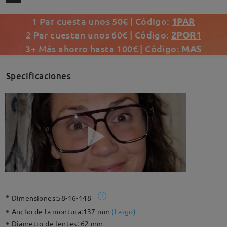
1 Par cuesta unos 50€ | Código:
1PAR
2 Par cuestan unos 60€ | Código:
2POR1
3+ Más ahorro hasta 100€ | Código:
MAS
Specificaciones
Dimensiones:
58-16-148
Ancho de la montura:
137 mm
(
Largo
)
Diametro de lentes:
62 mm