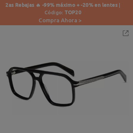
2as Rebajas 🔥 -99% máximo + -20% en lentes
|
Código:
TOP20
Compra Ahora >