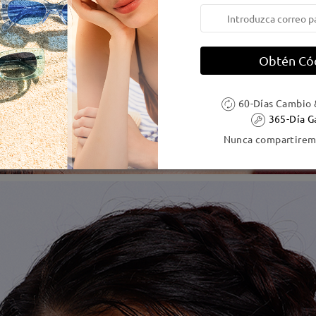
Obtén Có
60-Días Cambio 
365-Día G
Nunca compartiremo