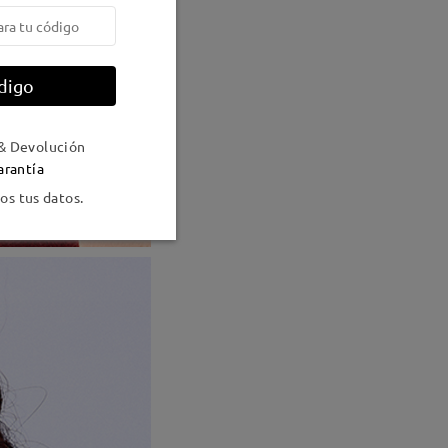
digo
& Devolución
arantía
s tus datos.