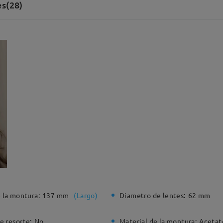
s(28)
 la montura:
137 mm
(
Largo
)
Diametro de lentes:
62 mm
e resorte:
No
Material de la montura:
Acetat