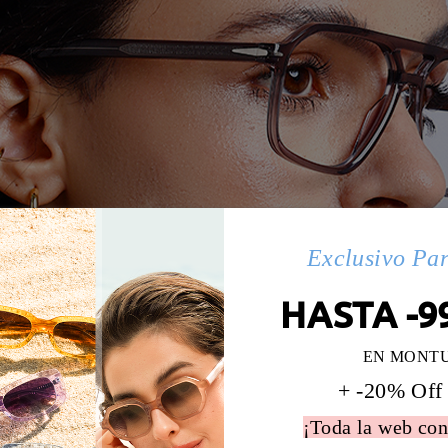
Exclusivo Pa
HASTA -9
EN MONT
+ -20% Off
¡Toda la web con