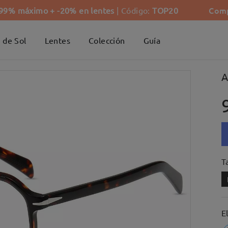
Comp
-99% máximo + -20% en lentes
| Código:
TOP20
 de Sol
Lentes
Colección
Guía
A
Ta
E