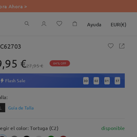
ra Ahora >
Ayuda
EUR
(
€
)
C62703
9,95 €
64% OFF
27,95 €
Flash Sale
3
D
02
01
54
:
:
:
lla:
L
Guía de Talla
legir el color: Tortuga (C2)
disponible