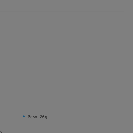
Peso:
26g
o