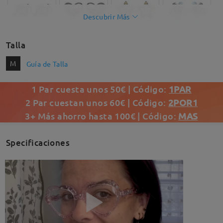
Descubrir Más
Talla
M
Guía de Talla
1 Par cuesta unos 50€ | Código:
1PAR
2 Par cuestan unos 60€ | Código:
2POR1
3+ Más ahorro hasta 100€ | Código:
MAS
Specificaciones