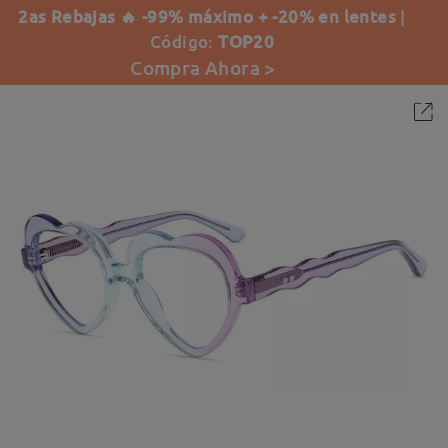
2as Rebajas 🔥 -99% máximo + -20% en lentes
|
Código:
TOP20
Compra Ahora >