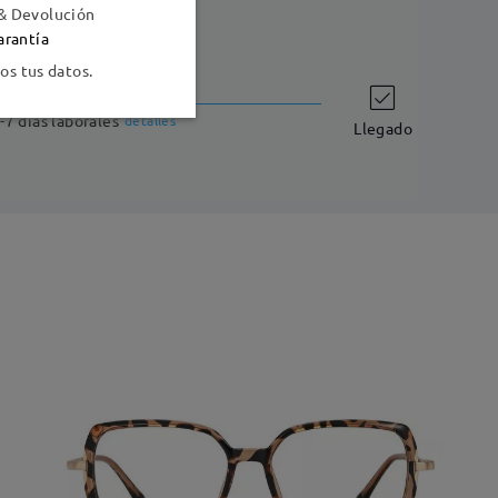
& Devolución
arantía
s tus datos.
Envío
-7 días laborales
detalles
Llegado