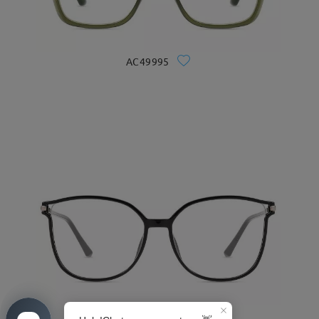
AC49995
S0189