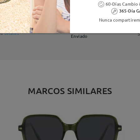
DELIVERY
60-Días Cambio 
365-Día G
Nunca compartiremo
ión
es
detalles
5
Enviado
MARCOS SIMILARES