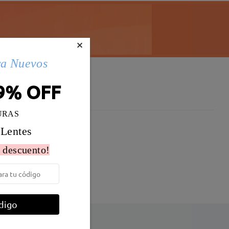
×
ra Nuevos
9% OFF
URAS
 Lentes
Peso:
28g
 descuento!
o
digo