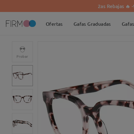
2as Rebajas 🔥 
Ofertas
Gafas Graduadas
Gafas
Probar