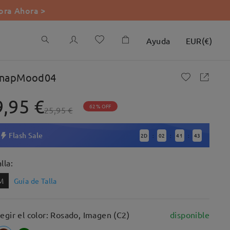
ra Ahora >
Ayuda
EUR
(
€
)
napMood04
9,95 €
62% OFF
25,95 €
Flash Sale
2
D
02
41
42
:
:
:
lla:
M
Guía de Talla
legir el color: Rosado, Imagen (C2)
disponible