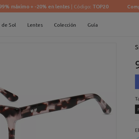
Comp
-99% máximo + -20% en lentes
| Código:
TOP20
 de Sol
Lentes
Colección
Guía
S
Ta
E