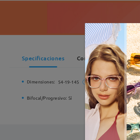
Specificaciones
Comentarios de Cliente
Dimensiones:
Ancho de
54-19-145
Bifocal/Progresivo:
Sí
Bisagra d