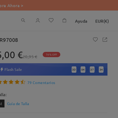
ra Ahora >
Ayuda
EUR
(
€
)
R97008
5,00 €
76% OFF
20,95 €
Flash Sale
3
D
04
37
33
:
:
:
79 Comentarios
lla:
M
Guía de Talla