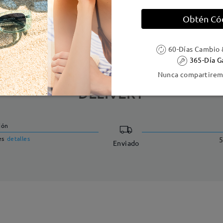
Obtén Có
e resorte:
No
Material de la montura:
Tr
60-Días Cambio 
365-Día G
Nunca compartiremo
DELIVERY
ión
es
detalles
5
Enviado