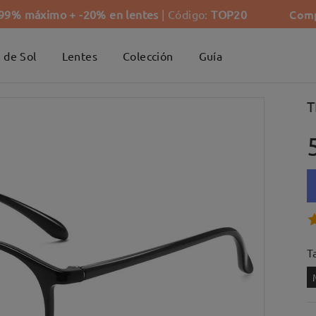
Comp
-99% máximo + -20% en lentes
| Código:
TOP20
 de Sol
Lentes
Colección
Guía
T
Ta