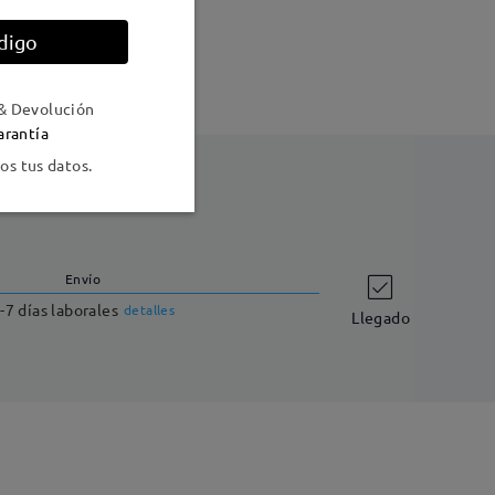
digo
& Devolución
arantía
s tus datos.
Envío
-7 días laborales
detalles
Llegado