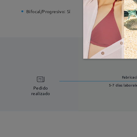
Bifocal/Progresivo:
Sí
Bisagra d
Fabricac
5-7 días laboral
Pedido
realizado