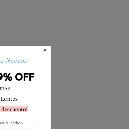
×
ra Nuevos
9% OFF
URAS
 Lentes
 descuento!
Peso:
8g