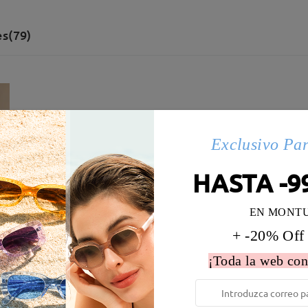
s(79)
Exclusivo Pa
HASTA -9
EN MONT
+ -20% Off
¡Toda la web con
 la montura:
131 mm
(
Medio
)
Diametro de lentes:
52 mm