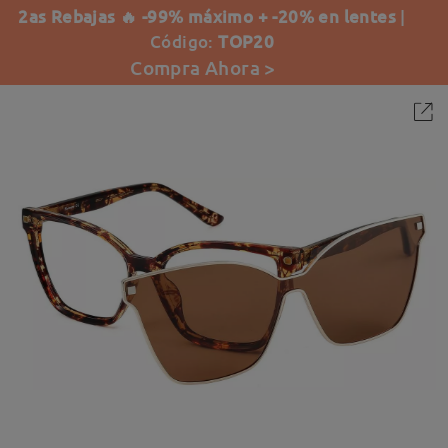
2as Rebajas 🔥 -99% máximo + -20% en lentes
|
Código:
TOP20
Compra Ahora >