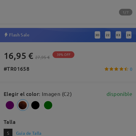
1/7
Flash Sale
3
D
22
03
23
:
:
:
16,95 €
39% OFF
27,95 €
#TR01658
0
Elegir el color
:
Imagen (C2)
disponible
Talla
S
Guía de Talla