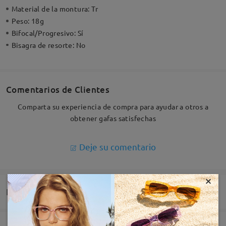
Material de la montura:
Tr
Peso:
18g
Bifocal/Progresivo:
Sí
Bisagra de resorte:
No
Comentarios de Clientes
Comparta su experiencia de compra para ayudar a otros a
obtener gafas satisfechas
Deje su comentario
×
Entrega