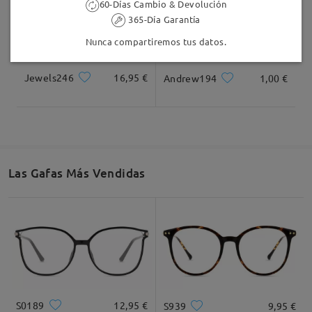
60-Días Cambio & Devolución
365-Día Garantía
Nunca compartiremos tus datos.
Jewels246
16,95 €
Andrew194
1,00 €
Las Gafas Más Vendidas
S0189
12,95 €
S939
9,95 €