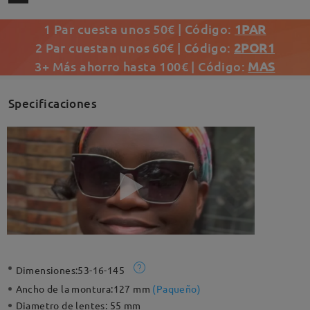
1 Par cuesta unos 50€ | Código:
1PAR
2 Par cuestan unos 60€ | Código:
2POR1
3+ Más ahorro hasta 100€ | Código:
MAS
Specificaciones
Dimensiones:
53-16-145
Ancho de la montura:
127 mm
(
Paqueño
)
Diametro de lentes:
55 mm